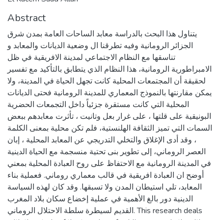
Abstract
يتناول هذا البحث بالدراسة معابد الساحات العامة بمدن شرق
الجزائر الرومانية وفيه تطرقنا ال وضعية الديانات والمعابد و
تناسقها مع النظام الاجتماعي لمدينة الافريقية في ظل
الامبراطورية الرومانية، هذا النظام الذي يتطابق بالتأكيد مع تفسير
لحقيقة أن المجتمعات المحلية كانت تجهل الحياة في المدينة، ولا
يمكن مقارنتها بالنموذج المعماري للمدينة الرومانية فحتى الديانات
المحلية التي كانت مستقرة جزئياً داخل التجمعات الحضرية
البونيقية على قلتها ، على غرار بعل وتانيت ، تأثرت معابدهم ببعض
السمات التي تميز الثقافة الهلنستية، فلم تكن محلية بمعنى الكلمة
، وقد أدى الإغلاق والتخلي التدريجي عن المعابد المحلية ، إبان
العصر الروماني، إلى تطوير بنى تحتية منسجمة مع الحياة الدينية
في المدينة الرومانية مع الاحتفاظ على روح العبادة المحلية بمعني
أوضح ان العبادة افريقية في قالب معماري روماني. فعملية بناء
المعابد، تلي استيطان المدن ولا تسبقها. وقد كان لهذه السياسة
الدينية دور بالغ الأهمية في عملية إخضاع سكان بلاد المغرب
القديم لسيطرة سلطة الاحتلال الروماني. This research deals