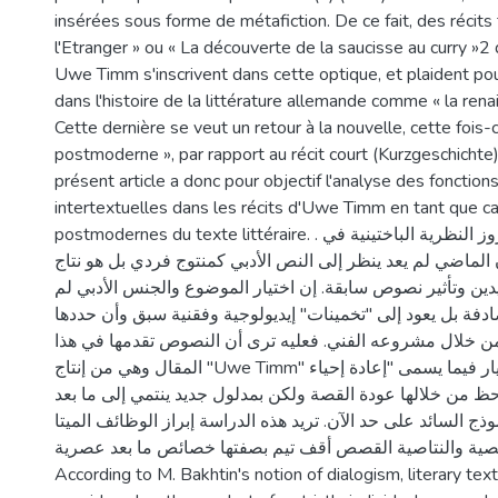
insérées sous forme de métafiction. De ce fait, des récits 
l'Etranger » ou « La découverte de la saucisse au curry »2
Uwe Timm s'inscrivent dans cette optique, et plaident pou
dans l'histoire de la littérature allemande comme « la rena
Cette dernière se veut un retour à la nouvelle, cette fois-
postmoderne », par rapport au récit court (Kurzgeschichte
présent article a donc pour objectif l'analyse des fonction
intertextuelles dans les récits d'Uwe Timm en tant que ca
postmodernes du texte littéraire. . الملخص منذ بروز النظرية الباختينية في
 الماضي لم يعد ينظر إلى النص الأدبي كمنتوج فردي بل هو نتاج
دين وتأثير نصوص سابقة. إن اختيار الموضوع والجنس الأدبي لم
صادفة بل يعود إلى "تخمينات" إيديولوجية وفقنية سبق وأن حددها
من خلال مشروعه الفني. فعليه ترى أن النصوص تقدمها في هذا
المقال وهي من إنتاج "Uwe Timm" تندرج ضمن هذا التيار فيما يسمى "إعادة إحياء
حظ من خلالها عودة القصة ولكن بمدلول جديد ينتمي إلى ما بعد
موذج السائد على حد الآن. تريد هذه الدراسة إبراز الوظائف الميتا
نصية والنتاصية القصص أقف تيم بصفتها خصائص ما بعد عصرية. | Abstrac
According to M. Bakhtin's notion of dialogism, literary tex