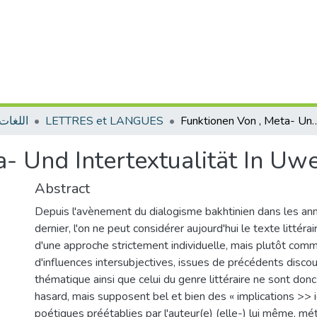
اللغات 
LETTRES et LANGUES
Funktionen Von , Meta- Und Intertextua
a- Und Intertextualität In U
Abstract
Depuis l'avènement du dialogisme bakhtinien dans les ann
dernier, l'on ne peut considérer aujourd'hui le texte littér
d'une approche strictement individuelle, mais plutôt comm
d'influences intersubjectives, issues de précédents discou
thématique ainsi que celui du genre littéraire ne sont donc 
hasard, mais supposent bel et bien des « implications >> 
poétiques préétablies par l'auteur(e) (elle-) lui même, 