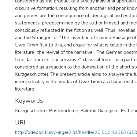
considered as the product of a strictly individual approach,
discursive formation, resulting from another and prior kno
and genres are the consequence of ideological and estheti
statements, predetermined by the author himself and meto
consciously reflected in the fiction as well. Thus, novellas
and the Stranger” or “The Invention of Curried Sausage o
Uwe Timm fit into this, and argue for what is called in the
literature “the revival of the narrative". The German postm
time, far from its “conservative”, classical form - is a part 
considered as a reaction to the domination of the short s
Kurzgeschichte). The present article aims to analyze the 
intertextuality in the works of Uwe Timm as characteristi
literature.
Keywords
Kurzgeschichte
,
Postmoderne
,
Bakhtin Dialogism
,
Estheti
URI
http://ddeposit.univ-alger2.dz/handle/20.500.12387/65