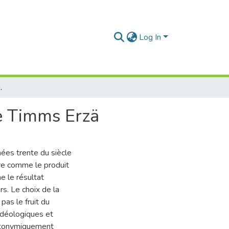
Log In
lität In Uwe Timms Erzä
we Timms Erzä
ées trente du siècle
aire comme le produit
e le résultat
rs. Le choix de la
pas le fruit du
idéologiques et
métonymiquement