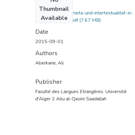
Files
Thumbnail
funktionen-von- -meta-und-intertextualität-in-
Available
uwe-timms-erzä.pdf
(7.67 MB)
Date
2015-09-01
Authors
Aberkane, Ali
Publisher
Faculté des Langues Etrangères. Université
d'Alger 2 Abu al-Qasim Saadallah