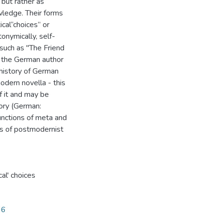
 but rather as
wledge. Their forms
cal“choices” or
nymically, self-
 such as "The Friend
f the German author
 history of German
odern novella - this
of it and may be
tory (German:
functions of meta and
cs of postmodernist
cal' choices
96