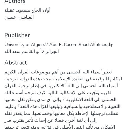
Authors
أولاد الحاج مسعود, عقيلة
العياشي, عيسي
Publisher
University of Algiers2 Abu El Kacem Saad Allah جامعة
الجزائر 2 أبو القاسم سعد الله
Abstract
تعتبر أسماء الله الحسنى من أهم موضوعات القرآن الكريم
لمكانتها الرفيعة في العقيدة الإسلامية. تبحث هذه الدراسة ترجمة
أسماء الله الحسنى إلى اللغة الانكليزية في إطار ترجمة القرآن
الكريم وتجيب على الإشكالية التالية: كيف نترجم أسماء الله
الحسنى إلى اللغة الانكليزية ؟ وإلى أي مدى يمكن نقل معانيها
اللغوية والاصطلاحية والسياقية وتبليغها لقرّاء هذه اللغة؟ وعليه،
تتطلب ترجمتُها الإحاطةَ بكل معانيها وخصائصها، مما يتعذر نقله
إلى أي لغة أخرى فضلا عن إحداث تأثير يقترب قدر
الإمكان من تأثير النص الأصلي في قرّائه، ومنه تتعذر ترجمتها