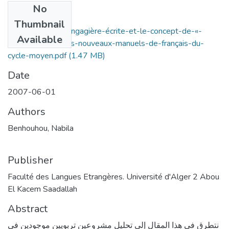
No
Files
Thumbnail
la-compétence-langagière-écrite-et-le-concept-de-«-
Available
projet-__-dans-les-nouveaux-manuels-de-français-du-
cycle-moyen.pdf
(1.47 MB)
Date
2007-06-01
Authors
Benhouhou, Nabila
Publisher
Faculté des Langues Etrangères. Université d'Alger 2 Abou
El Kacem Saadallah
Abstract
نتطرق في هذا المقال إلى تحليل مشروعين تربويين موجودين في