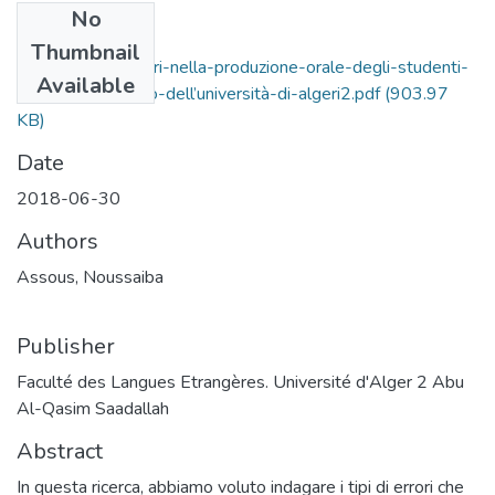
No
Files
Thumbnail
l’analisi-degli-errori-nella-produzione-orale-degli-studenti-
Available
del-secondo-anno-dell’università-di-algeri2.pdf
(903.97
KB)
Date
2018-06-30
Authors
Assous, Noussaiba
Publisher
Faculté des Langues Etrangères. Université d'Alger 2 Abu
Al-Qasim Saadallah
Abstract
In questa ricerca, abbiamo voluto indagare i tipi di errori che