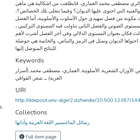
ائري مصطفى محمد الغماري، فانطلقت من اشكالية هي ماهي
الفنية التي احتوى عليها الديوان؟ وفيما تتجلى تلك الخصائص؟،
مكونة من فصل تمهيدي حول الأسلوب والأسلوبية، أما الفصل
مستوى الصوتي والفصل الثاني تناولت فيه المستوى التركيبي ،
الث فكان بعنوان المستوى الدلالي وفي آخر الفصل أشرت لأهم
احتواها الديوان وتمثل في الرمز والتناص، والخاتمة هي حوصلة
للنتائج المتوصل إليها.
Keywords
ص
,
الأوزان الشعرية
,
الأسلوبية
,
الغماري، مصطفى محمد (أسرار
الغربة) ــ شعر
,
القوافي
URI
http://ddeposit.univ-alger2.dz/handle/20.500.12387/14
h
Collections
رسائل الماجستير اللغة العربية وآدابها
Full item page