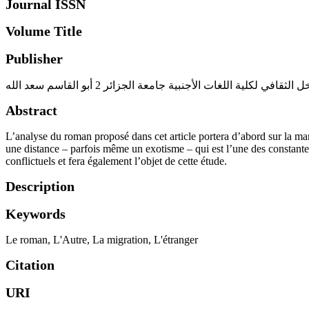
Journal ISSN
Volume Title
Publisher
لكلية اللغات الأجنبية جامعة الجزائر 2 أبو القاسم سعد الله
Abstract
L’analyse du roman proposé dans cet article portera d’abord sur la maniè
une distance – parfois même un exotisme – qui est l’une des constantes 
conflictuels et fera également l’objet de cette étude.
Description
Keywords
Le roman
,
L'Autre
,
La migration
,
L'étranger
Citation
URI