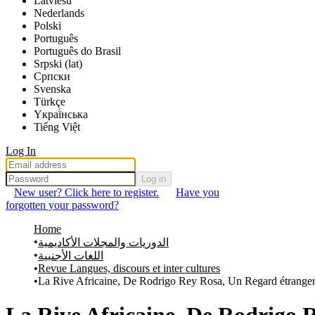
Latviešu
Nederlands
Polski
Português
Português do Brasil
Srpski (lat)
Српски
Svenska
Türkçe
Yкраї́нська
Tiếng Việt
Log In
Log in
New user? Click here to register.
Have you
forgotten your password?
Home
الدوريات والمجلات الأكاديمية
اللغات الأجنبية
Revue Langues, discours et inter cultures
La Rive Africaine, De Rodrigo Rey Rosa, Un Regard étranger