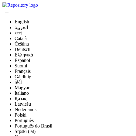
English
العربية
বাংলা
Català
Čeština
Deutsch
Ελληνικά
Español
Suomi
Français
Gàidhlig
हिंदी
Magyar
Italiano
Қазақ
Latviešu
Nederlands
Polski
Português
Português do Brasil
Srpski (lat)