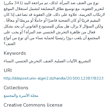
نوع من العنف ضد المرأة، لذلك، تم مراجعة البند (341 مكرر)
لتعزيز العقوبة، مع توسيع نطاق المضايقة لتشمل استغلال الموقع
لارتكاب الجريمة، علاوة على ذلك، فإن العقوبة قد تضاعف إذا كان
المقيم قريبًا أو كان الضحية قاصرًا أو حاملًا أو مريضًا أو معاقًا ..
ولكن السؤال لا يزال، هل يمكن للمستودع القانوني أن يحد بشكل
فعال من ظاهرة التحرش الجنسي ضد المرأة؟ أو يجب على
المجتمع أن يلعب دورًا رئيسيًا لحماية نساء من أي نوع من أنواع
العنف؟
Keywords
التشريع
,
الآليات العملية
,
العنف
,
التحرش الجنسي
,
النساء
URI
http://ddeposit.univ-alger2.dz/handle/20.500.12387/8323
Collections
مجلة الأسرة والمجتمع
Creative Commons license