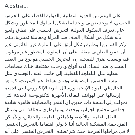
Abstract
على الرغم من الجهود الوطنية والدولية للقضاء على التحرش
الجنسي، لا يوجد تعريف واحد لما يشكل السلوك المحظور. وبشكل
عام، تعرف الصكوك الدولية التحرش الجنسي على نطاق واسع
بأنه شكل من أشكال العنف ضد المرأة ومعاملة تمييزية، بينما
تركز القوانين الوطنية بشكل أوثق على السلوك غير القانوني. غير
أن جميع التعاريف متفقة على أن السلوك المحظور غير مرغوب
فيه ويسبب ضررًا للضحية. إن التحرش الجنسي هو نوع من العنف
الجسدي ضد النساء. لديه أنواع ودرجات مختلفة، هناك مضايقات
لفظية مثل البلطجة اللفظية، إلى جانب العنف الجسدي مثل
لمسة الجسم والمضايقة، وهناك تسلط عبر الإنترنت، كما هو
الحال في المواد الإباحية ورسائل البريد الإلكتروني التي قد يتم
إرسالها عبر الهواتف النقالة. الأجهزة التكنولوجية الحديثة التي
تحولت إلى أسلحة ذات حدين. إن التنمر والمضايقة ظاهرة شائعة
جدا في مجتمع الجزائر، ويحدث يوميا بطرق مختلفة، في وسائل
النقل العامة، والأندية، والأماكن العامة، والحدائق، والأماكن
المزدحمة. المشكلة الحالية أننا لا نولي اهتماما بالتحرش الجنسي
إلا في مراحلها الحرجة. حيث يتم تصنيف التحرش الجنسي على أنه