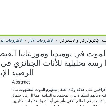
مصير الطفل بعد الموت في نوميديا وموريتانيا القيصرية ما بين القرنين الأول والثالث ميلادي: د ا رسة تحليلية للأثاث الجنائزي في الموقع الأثري ولعينة من الرصيد الإيكونوغرافي و الإيبيغرافي
الأطروحات الآثار
الأطروحات الدك
وت في نوميديا وموريتانيا القيصر
ا رسة تحليلية للأثاث الجنائزي في
الرصيد الإي
Abstract
غرافيين على علاقة وفاة الطفل بمفهوم الموت المشؤومة بناءا
 وفاتهم المبكرة لدى المجتمعات البدائية، مما آل إلى احتمال
إندماج في العالم الثاني وأثر في أبحاث واستنتاجات الآثاريين.