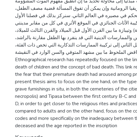
مبدئيا إلى محاولة تحديد ما إن انطبق مفهوم الموت المشؤومة
قيا الرومانية وإن يمكن أن تفوق المسألة قضية مصف الطفل،
حكم في مصيره في العالم الثاني. سنركز بذلك في فصلنا الأول
بة الأثاث الجنائزي في الموقع الأثري في كل من مقابر مدينتي
تيبازة ما بين القرن الأول قبل الميلاد والقرن الثالث للميلاد،
الممارسات الدينية التي قد ينفرد بها الطفل مقارنة بالراشد،
 الثاني إلى تركيبة الممارسات التذكارية التي تخص ذات الفئة،
ناقض الملحوظ ما بين مشهد المتوفي والسن الوارد في النقيشة.
Ethnographical research has repeatedly focused on the l
death of children and the concept of bad death. This link re
the fear that their premature death had aroused among pri
present thesis aims to focus on the one hand, on the typ
grave furnishings in situ, in both the cemeteries of the citie
necropolis) and Tipasa between the first century B-C and 
D, in order to get closer to the religious rites and practices
compared to adults and on the other hand, focus on the
codes and more specifically on the inadequacy between t
deceased and the age reported in the inscription