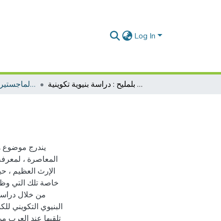
Log In
المقاربة النقدية عند إدريس بلمليح : دراسة بنيوية تكوينية
رسائل الماجستير اللغة العربية وآدابها
يندرج موضوع هذ
المعاصرة ، لمعرفة
الإرث العظيم ، حي
خاصة تلك التي وظف 
من خلال دراستيه
البنيوي التكويني لل
تلقيها عند العرب م