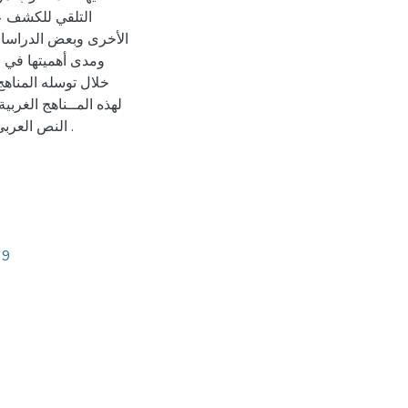
التلقي للكشف عن
الأخرى وبعض الدراسات 
ومدى أهميتها في است
خلال توسله المناهج
لهذه المــناهج الغربي
النص العربي ، وهو ما يسمح بتقييم مدى أهمية ودقة النتائج التي توصل إليها .
39