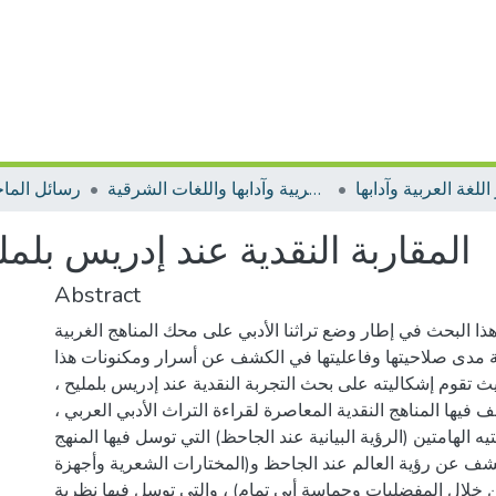
رسائل الماجستير اللغة العريية وآدابها واللغات الشرقية
رسائل الما
المقاربة النقدية عند إدريس بلملي
Abstract
ا البحث في إطار وضع تراثنا الأدبي على محك المناهج الغربية
 مدى صلاحيتها وفاعليتها في الكشف عن أسرار ومكنونات هذا
ث تقوم إشكاليته على بحث التجربة النقدية عند إدريس بلمليح ،
فيها المناهج النقدية المعاصرة لقراءة التراث الأدبي العربي ،
 الهامتين (الرؤية البيانية عند الجاحظ) التي توسل فيها المنهج
كشف عن رؤية العالم عند الجاحظ و(المختارات الشعرية وأجهزة
ن خلال المفضليات وحماسة أبي تمام) ، والتي توسل فيها نظرية