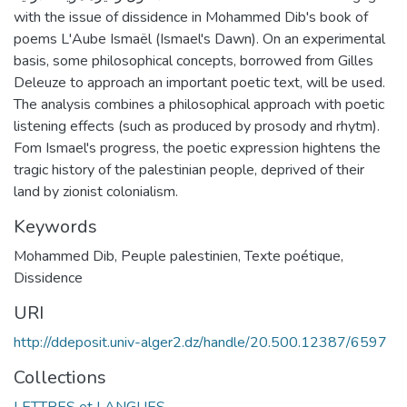
with the issue of dissidence in Mohammed Dib's book of
poems L'Aube Ismaël (Ismael's Dawn). On an experimental
basis, some philosophical concepts, borrowed from Gilles
Deleuze to approach an important poetic text, will be used.
The analysis combines a philosophical approach with poetic
listening effects (such as produced by prosody and rhytm).
Fom Ismael's progress, the poetic expression hightens the
tragic history of the palestinian people, deprived of their
land by zionist colonialism.
Keywords
Mohammed Dib
,
Peuple palestinien
,
Texte poétique
,
Dissidence
URI
http://ddeposit.univ-alger2.dz/handle/20.500.12387/6597
Collections
LETTRES et LANGUES