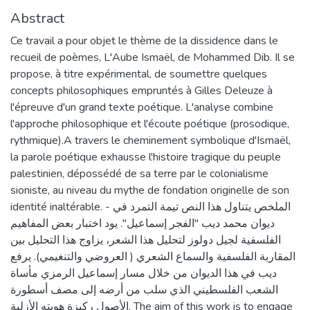
Abstract
Ce travail a pour objet le thème de la dissidence dans le
recueil de poèmes, L'Aube Ismaël, de Mohammed Dib. Il se
propose, à titre expérimental, de soumettre quelques
concepts philosophiques empruntés à Gilles Deleuze à
l'épreuve d'un grand texte poétique. L'analyse combine
l'approche philosophique et l'écoute poétique (prosodique,
rythmique).A travers le cheminement symbolique d'Ismaël,
la parole poétique exhausse l'histoire tragique du peuple
palestinien, dépossédé de sa terre par le colonialisme
sioniste, au niveau du mythe de fondation originelle de son
identité inaltérable. - الملخص يتناول هذا النص تيمة التمرد في
ديوان محمد ديب "الفجر إسماعيل". يود اختبار بعض المفاهيم
الفلسفية لجيل دولوز لتحليل هذا الشعر، يزاوج هذا التحليل بين
المقاربة الفلسفية والسماع الشعري ( العروضي والتنغيمي). يرفع
ديب في هذا الديوان من خلال مسار إسماعيل الرمزي مأساة
الشعب الفلسطيني الذي سلب من أرضه إلى مصف أسطورة
الأصول ركيزة هويته الأزلية. The aim of this work is to engage