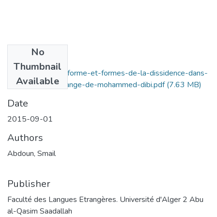
No
Files
Thumbnail
dissidence-de-la-forme-et-formes-de-la-dissidence-dans-
Available
l'aube-ismaël-louange-de-mohammed-dibi.pdf
(7.63 MB)
Date
2015-09-01
Authors
Abdoun, Smail
Publisher
Faculté des Langues Etrangères. Université d'Alger 2 Abu
al-Qasim Saadallah