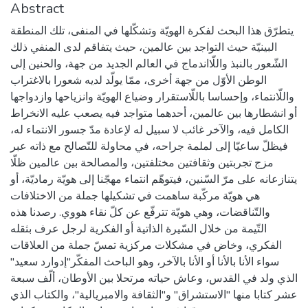
Abstract
يتطرّق هذا البحث لفكرة الهويّة وتشكّلها في المنفى، تلك المنطقة
البينيّة حيث التواجد بين عالمين، حيث يتفاقم لدى المنفي ذلك
الشّعور بالنبذ واللّااندماج في العالم الجديد من جهة، والحنين إلى
الوطن الأوّل من جهة أخرى، ممّا يولّد لديه شعورا بالاغتراب
واللّانتماء، وإحساسا باللّاستقرار وضياع الهويّة وانزياحها وازدواجها
أو انشطارها بين عالمين، أحدهما متواجد فيه يصعب عليه الانخراط
الكامل فيه، والآخر غائب لا سبيل له لإعادة مدّ جسور الانتماء له،
فيظلّ ساعيّا إلى لملمة جراحه، في محاولة للتّصالح مع ذاته عبر
مزج تجربتين وثقافتين مختلفتين، والمصالحة بين عالمين ظلّا
يتنازعانه على مرّ السّنين، فيتوهّم انتماء مهجّنا إلى هويّة رماديّة، أو
هي هويّة مركّبة ساهمت في تشكيلها جملة من الاختلافات
والتّناقضات، وهي هويّة تترفّع عن كلّ نقاء هووي. رصدنا هذه
التّيمة من خلال السّيرة الذاتية أو الفكرية لرجل عرف بثقله
الفكري، وخاض في مشكلات مركزية تمسّ جملة من العلاقات
سواء الأنا بالأنا أو الأنا بالآخر، وهو الباحث المفكّر"إدوارد سعيد"
الذي ولد في القدس، وعاش حياته مرتحلا بين الأوطان، ألّف سبعة
عشر كتابا منها "الاستشراق" و"الثقافة والامبريالية"، والكتاب الذي