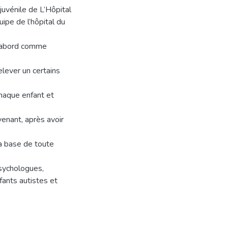
juvénile de L’Hôpital
quipe de l’hôpital du
d’abord comme
lever un certains
chaque enfant et
venant, après avoir
la base de toute
psychologues,
fants autistes et