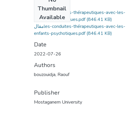
Files
Thumbnail
مقالles-conduites-thérapeutiques-avec-les-
Available
enfants-psychotiques.pdf
(846.41 KB)
مقالles-conduites-thérapeutiques-avec-les-
enfants-psychotiques.pdf
(846.41 KB)
Date
2022-07-26
Authors
bouzouidja, Raouf
Publisher
Mostaganem University