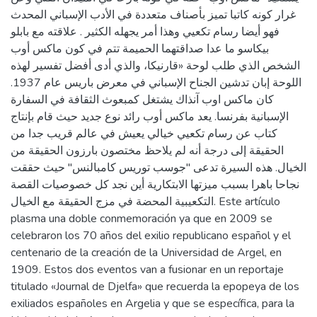
غرار كونه كاتبا تميز بأصناف متعددة في الأدب الإسباني المحدث
فهو أيضا رسام تكعيي وهذا أمر يجهله الكثير . علاقته مع بابلو
بيكاسو ما عدا صداقتهما الحميمة تتم في كون ماکس أوب
الشخص الذي طلب لوحة «قارنیکا، والذي أدى أفضل تفسير لهذه
اللوحة إبان تدشين الجناح الإسباني في معرض باريس عام 1937.
كان ماکس اوب آنذاك يشتغل کمبعوث الثقافة في السفارة
الإسبانية بفرنسا. يعد ماكس أوب رائد نوع جديد حيث قام بإنتاج
كتاب عن رسام تكعيي خيالي يعيش في عالم قريب جدا من
الحقيقة إلى درجة أنه لم يلاحظ مختصون بارزون الحقيقة من
الخيال. هذه السيرة تدعى "جوسب توريس کامبالنس" حيث حققت
نجاحا باهرا بسبب ميزتها الابتكارية أين نجد كل خصوصيات القصة
التكعيبية المحضة في مزج الحقيقة مع الخيال. Este artículo
plasma una doble conmemoración ya que en 2009 se
celebraron los 70 años del exilio republicano español y el
centenario de la creación de la Universidad de Argel, en
1909. Estos dos eventos van a fusionar en un reportaje
titulado «Journal de Djelfa» que recuerda la epopeya de los
exiliados españoles en Argelia y que se específica, para la