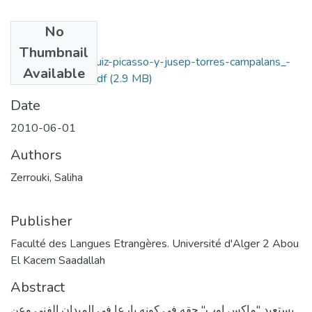
No
Files
Thumbnail
max-aub -pablo-ruiz-picasso-y-jusep-torres-campalans_-
Available
arte-y-embrollo.pdf
(2.9 MB)
Date
2010-06-01
Authors
Zerrouki, Saliha
Publisher
Faculté des Langues Etrangères. Université d'Alger 2 Abou
El Kacem Saadallah
Abstract
يستعيد "ماکس اوب" حقه في كونه بارعا في الميدان الفني وعن