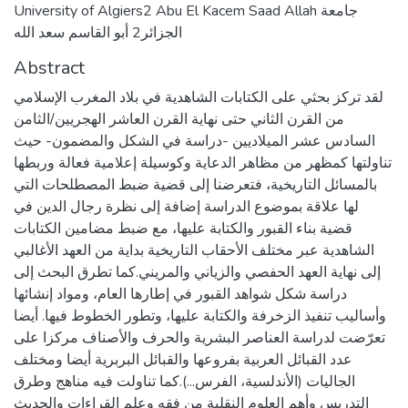
University of Algiers2 Abu El Kacem Saad Allah جامعة
الجزائر2 أبو القاسم سعد الله
Abstract
لقد تركز بحثي على الكتابات الشاهدية في بلاد المغرب الإسلامي
من القرن الثاني حتى نهاية القرن العاشر الهجريين/الثامن
السادس عشر الميلاديين -دراسة في الشكل والمضمون- حيث
تناولتها كمظهر من مظاهر الدعاية وكوسيلة إعلامية فعالة وربطها
بالمسائل التاريخية، فتعرضنا إلى قضية ضبط المصطلحات التي
لها علاقة بموضوع الدراسة إضافة إلى نظرة رجال الدين في
قضية بناء القبور والكتابة عليها، مع ضبط مضامين الكتابات
الشاهدية عبر مختلف الأحقاب التاريخية بداية من العهد الأغالبي
إلى نهاية العهد الحفصي والزياني والمريني.كما تطرق البحث إلى
دراسة شكل شواهد القبور في إطارها العام، ومواد إنشائها
وأساليب تنفيذ الزخرفة والكتابة عليها، وتطور الخطوط فيها. أيضا
تعرّضت لدراسة العناصر البشرية والحرف والأصناف مركزا على
عدد القبائل العربية بفروعها والقبائل البربرية أيضا ومختلف
الجاليات (الأندلسية، الفرس...).كما تناولت فيه مناهج وطرق
التدريس وأهم العلوم النقلية من فقه وعلم القراءات والحديث