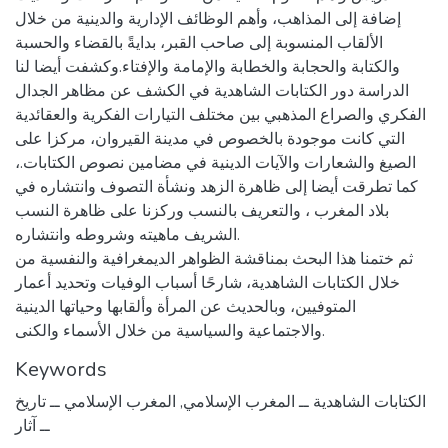
إضافة إلى المذاهب، وأهم الوظائف الإدارية والدينية من خلال
الألقاب المنسوبة إلى صاحب القبر، بدايةً بالقضاء والحسبة
والكتابة والحجابة والخطابة والإمامة والإفتاء.وكشفت أيضا لنا
الدراسة دور الكتابات الشاهدية في الكشف عن مظاهر الجدال
الفكري والصراع المذهبي بين مختلف التيارات الفكرية والعقائدية
التي كانت موجودة بالخصوص في مدينة القيروان، مركزا على
الصيغ والشعارات والآيات الدينية في مضامين نصوص الكتابات.،
كما تطرقت أيضا إلى ظاهرة الزهد ونشأة التصوف وانتشاره في
بلاد المغرب ، والتعريف بالنسب وركزنا على ظاهرة النسب
الشريف ماهيته وشروطه وانتشاره.
ثم ختمنا هذا البحث بمناقشة الظواهر الديمغرافية والنفسية من
خلال الكتابات الشاهدية، شارحًا أسباب الوفيات وتحديد أعمار
المتوفيين، وبالحديث عن المرأة وألقابها وحياتها الدينية
والاجتماعية والسياسية من خلال الأسماء والكنى.
Keywords
الكتابات الشاهدية ــ المغرب الإسلامي
,
المغرب الإسلامي ــ تاريخ
ــ آثار