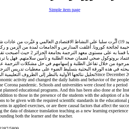
Simple item page
يشهد العالم منذ ديسمبر 2019 أزمة صحية عويصة (كوفيد 19) أثَّرت سلبا على النشاط الاقتصادي العا
وخيمة لجائحة كورونا. أغلقت المدارس و الجامعات لمدة من الزمن و ركن 
التعليم عن بعد لاستكمال البرامج التعليمية ال
ماد بروتوكول صحي لضمان صحة الطلبة و تأمين سلامتهم. فهل يا ترى
ئج المرجوة من خلال تفاعل الطلبة و إسهامهم في حل مشكلات الترجمة عند
سنبحثه في هذه الورقة البحثية بتسليط الضوء على معطيات تدريس الترجم
تحليل نتائجها الأوSince December 2019, the world has been facing a severe health crisis (Covid
nomic activity and changed the daily habits and behavior of the people
the Corona pandemic. Schools and universities were closed for a perio
 planned educational programs. And this has been also done at the Instit
ddition to those in the presence of the students with the adoption of a h
ns to be given with the required scientific standards in the educational 
lems in applied exercises, or are there causal factors that affect the suc
 the data of distance translation teaching as a new learning experience i
ounding both the learner and the teacher.
12387/5809