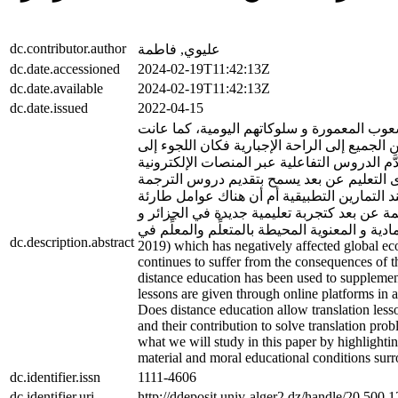
dc.contributor.author
عليوي, فاطمة
dc.date.accessioned
2024-02-19T11:42:13Z
dc.date.available
2024-02-19T11:42:13Z
dc.date.issued
2022-04-15
لمي و غيَّرت من عادات شعوب المعمورة و سلوكاتهم اليومية، كما عانت
الجميع إلى الراحة الإجبارية فكان اللجوء إلى
مقررة. و هو ما قمنا به على مستوى معهد الترجمة بجامعة الجزائر 2 حيث أصبحت تقدَّم الدروس التفاعلية عبر المنصات الإلكترونية
 التعليم عن بعد يسمح بتقديم دروس الترجمة
 التمارين التطبيقية أم أن هناك عوامل طارئة
ة عن بعد كتجربة تعليمية جديدة في الجزائر و
لية بالنظر إلى الظروف التعليمية المادية و المعنوية المحيطة بالمتعلِّم والمعلِّم في
dc.description.abstract
2019) which has negatively affected global eco
continues to suffer from the consequences of 
distance education has been used to supplement
lessons are given through online platforms in a
Does distance education allow translation lesso
and their contribution to solve translation prob
what we will study in this paper by highlighting
material and moral educational conditions surr
dc.identifier.issn
1111-4606
dc.identifier.uri
http://ddeposit.univ-alger2.dz/handle/20.500.