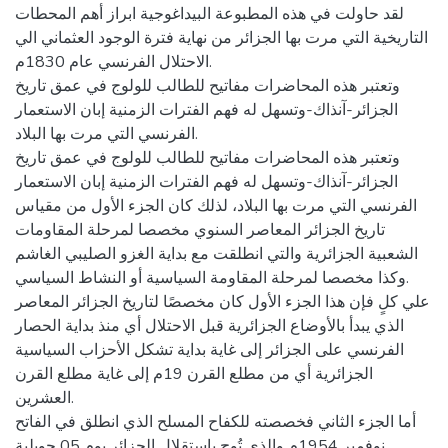
لقد حاولت في هذه المطبوعة البيداغوجية ابراز أهم المحطات
التاريخية التي مرت بها الجزائر من نهاية فترة الوجود العثماني الي
الاحتلال الفرنسي عام 1830م.
وتعتبر هذه المحاضرات مفاتيح للطالب للولوج في عمق تاريخ
الجزائر-آنذاك-وتسهل له فهم الفترات الزمنية إبان الاستعمار
الفرنسي التي مرت بها البلاد.
وتعتبر هذه المحاضرات مفاتيح للطالب للولوج في عمق تاريخ
الجزائر-آنذاك-وتسهل له فهم الفترات الزمنية إبان الاستعمار
الفرنسي التي مرت بها البلاد، لذلك كان الجزء الأول من مقياس
تاريخ الجزائر المعاصر السنوي مخصصا لمرحلة المقاومات
الشعبية الجزائرية والتي انطلقت مع بدایة الغزو الصليبي الغاشم
وكذا مخصصا لمرحلة المقاومة السیاسیة أو النشاط السياسي.
علي كلٍ فإن هذا الجزء الأول كان مخصصًا لتاريخ الجزائر المعاصر
الذي یبدأ بالأوضاع الجزائرية قبل الاحتلال أي منذ بدایة الحصار
الفرنسي على الجزائر إلى غایة بدایة تشكل الأحزاب السیاسیة
الجزائرية أي من مطلع القرن 19م إلى غایة مطلع القرن
العشرين.
أما الجزء الثاني فخصصته للكفاح المسلح الذي انطلق في الفاتح
نوفمبر 1954م والذي تُوج باستقلال الجزائر يوم 05 جويلية