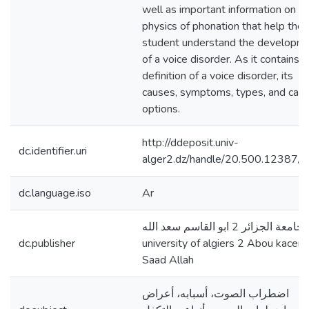
well as important information on t
physics of phonation that help the
student understand the developm
of a voice disorder. As it contains t
definition of a voice disorder, its
causes, symptoms, types, and care
options.
http://ddeposit.univ-
dc.identifier.uri
alger2.dz/handle/20.500.12387/
dc.language.iso
Ar
جامعة الجزائر 2 ابو القاسم سعد الله،
dc.publisher
university of algiers 2 Abou kacem
Saad Allah
اضطراب الصوت، أسبابه، أعراض