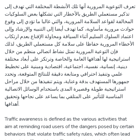
تعرف التوعوية المرورية أنها تلك الأنشطة المختلفة التي تهدف إلى
تذكير مستعملي الطريق بالأخطار التي تشكلها بعض السلوكيات
المخالفة لقواعد السلامة المرورية، والتي غالبا ما تؤدي إلى وقوع
حوادث مرورية مأساوية، كما تهدف أيضا إلى التنبيه والإرشاد وإلى
اعتماد السلوك السليم أثناء السياقة ومحاولة الإقناع بعدم ارتكاب
الأخطاء المرورية حفاظا على سلامة كل مستعملي الطريق، لذلك
فإن التوعية المرورية تمثل نشاط اتصالي منظم من خلال
استراتيجية لها أهدافها العامة والخاصة وترتكز على أبعاد مختلفة
دينية، إنسانية، نفسية، اجتماعية، اقتصادية ومبنية على تخطيط
علمي وتنفيذ احترافي ومتابعة دقيقة للنتائج المتوقعة، وتحدد
جمهورها المستهدف بدقة وعناية، ويتم تنفيذها من خلال مراحل
استراتيجية طويلة وقصيرة المدى باستخدام الوسائل الاتصالية
المناسبة للتأثير على المتلقي بما يساعد على نجاحها وتحقيق
أهدافها.
Traffic awareness is defined as the various activities that
aim at reminding road users of the dangers posed by certain
behaviors that violate traffic safety rules, which often lead