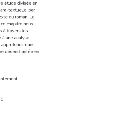
e étude divisée en
ara-textuelle, par
texte du roman. Le
 ce chapitre nous
 à travers les
é à une analyse
 approfondir dans
inine désenchantée en
antement
65