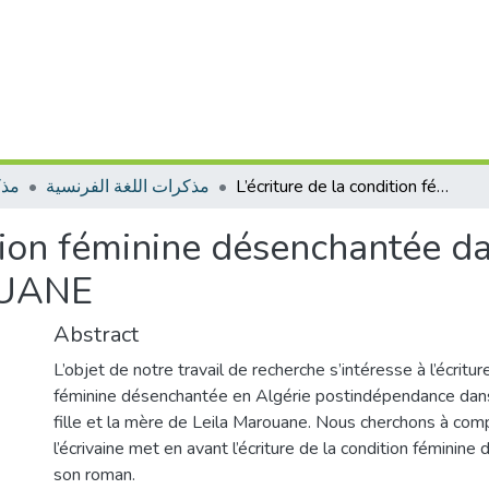
مذك
مذكرات اللغة الفرنسية
L’écriture de la condition féminine désenchantée dans La jeune fille et la mère de Leïla MAROUANE
tion féminine désenchantée dan
OUANE
Abstract
L’objet de notre travail de recherche s’intéresse à l’écritur
féminine désenchantée en Algérie postindépendance dans
fille et la mère de Leila Marouane. Nous cherchons à c
l’écrivaine met en avant l’écriture de la condition féminin
son roman.