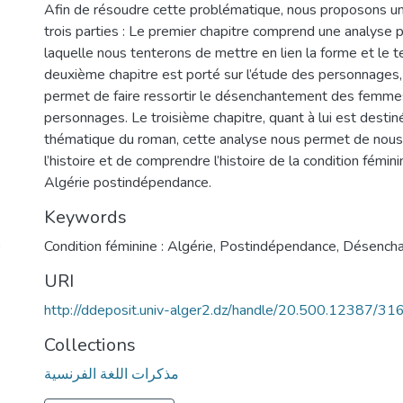
Afin de résoudre cette problématique, nous proposons un
trois parties : Le premier chapitre comprend une analyse p
laquelle nous tenterons de mettre en lien la forme et le 
deuxième chapitre est porté sur l’étude des personnages,
permet de faire ressortir le désenchantement des femmes
personnages. Le troisième chapitre, quant à lui est destin
thématique du roman, cette analyse nous permet de nous
l’histoire et de comprendre l’histoire de la condition fém
Algérie postindépendance.
Keywords
)
Condition féminine : Algérie
,
Postindépendance
,
Désench
URI
http://ddeposit.univ-alger2.dz/handle/20.500.12387/31
Collections
مذكرات اللغة الفرنسية