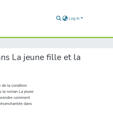
Log In
s La jeune fille et la
e de la condition
 le roman La jeune
omprendre comment
e désenchantée dans