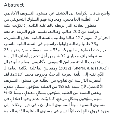
Abstract
واضح هدفت الدّراسة إلى الكشف عن مستوى التسويف الأكاديمي
لدى الطّلبة الجامعيين، ومحاولة فهم السلوك التسويفي من
منظور العلاقة التي تربطه بالفاعلية الذاتية. إذ تكوّنت عيّنة
الدراسة من 200 طالب وطالبة، بقسم علوم التربية، جامعة
الجزائر 2، منهم 127 طالبا وطالبة بالسنة الثانية الجذع المشترك،
و73 طالبا وطالبة زاولوا دراستهم في السنة الثانية ماستر،
تراوحت أعمارهم ما بين 18 و53 سنة، بمتوسّط سنّ يقدر بـ 23
سنة وانحراف معياري 4.92. ومن أجل تحقيقِ أهداف الدّراسة
استخدمت الباحثة مقياسَ التسويف الأكاديمي لمعاوية أبو غزال
(2012) ومقياسَ الفاعلية الذّاتية العامة لـ (Sherer, & al (1982))
الذّي نقله إلى اللّغة العربية الباحثُ معروف محمد (2019). لقد
أسفرت الدّراسة عن تفاوتٍ بين الطّلبة في مستوى التسويف
الأكاديميّ، لأنّ نسبة 25.5% من الطلبة يسوّفون بشكلٍ متدنٍ،
ونفس النسبة من الطلبة يسوّفون بشكلٍ معتدلٍ ، بينما 49%
منهم يسوّفون بشكلٍ مرتفعٍ، كما بيّنت عدمَ وجود اختلافٍ في
مستوى التسويف تبعاً للمستوى التعليميّ ، في حين توصّلت إلى
وجودِ فروقٍ دالةٍ إحصائيّاً لديهم في مستوى الفاعلية الذّاتية العامة