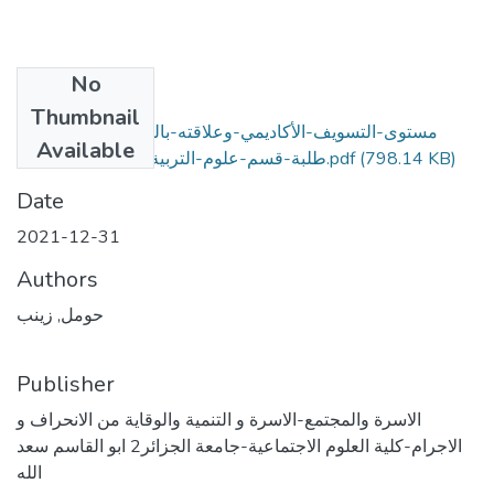
No
Files
Thumbnail
مستوى-التسويف-الأكاديمي-وعلاقته-بالفاعلية-الذاتية-عند-
Available
طلبة-قسم-علوم-التربية-بجامعة-الجزائر-2.pdf
(798.14 KB)
Date
2021-12-31
Authors
حومل, زينب
Publisher
الاسرة والمجتمع-الاسرة و التنمية والوقاية من الانحراف و
الاجرام-كلية العلوم الاجتماعية-جامعة الجزائر2 ابو القاسم سعد
الله