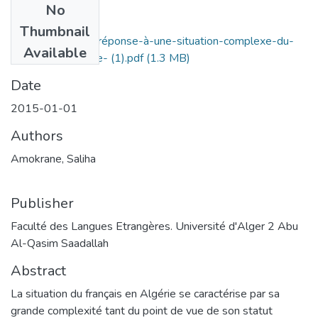
No
Files
Thumbnail
le-fos-fou-_-une-réponse-à-une-situation-complexe-du-
Available
français-en-algérie- (1).pdf
(1.3 MB)
Date
2015-01-01
Authors
Amokrane, Saliha
Publisher
Faculté des Langues Etrangères. Université d'Alger 2 Abu
Al-Qasim Saadallah
Abstract
La situation du français en Algérie se caractérise par sa
grande complexité tant du point de vue de son statut