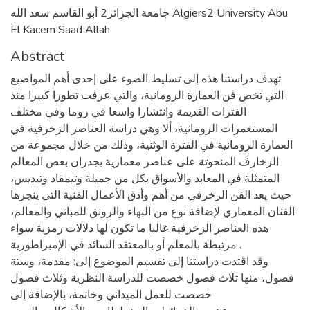
جامعة الجزائر2 أبو القاسم سعد الله Algiers2 University Abu
El Kacem Saad Allah
Abstract
تهدف دراستنا هذه إلى تسليط الضوء على إحدى أهم المواضيع
التي تخص فن العمارة الرومانية، والتي عرفت تطورا كبيرا منذ
الفترات القديمة وانتشارا واسعا في روما وفي مختلف
المستعمرات الرومانية، ألا وهي دراسة العناصر الزخرفية في
العمارة الرومانية في الفترة الوثنية، وذلك من خلال مجموعة من
الزخارف المنحوتة على عناصر معمارية بجدران بعض المعالم
المتمثلة في المعابد والأسواق بكل من جميلة وتيمقاد وتيديس،
حيث يعد الفن الزخرفي من أهم وأدق الأعمال الفنية التي ينجزها
الفنان المعماري لإضافة نوع من البهاء والرونق للمباني والمعالم،
هذه العناصر الزخرفية غالبا ما تكون لها دلالات رمزية سواء
مرتبطة بالمعلم أو بالمعتقد السائد في الإمبراطورية .
وقد اقتدت دراستنا إلى تقسيم الموضوع إلى: مقدمة، وستة
فصول، منها ثلاث فصول خصصت للدراسة النظرية وثلاث فصول
خصصت للعمل الميداني وخاتمة، بالإضافة إلى