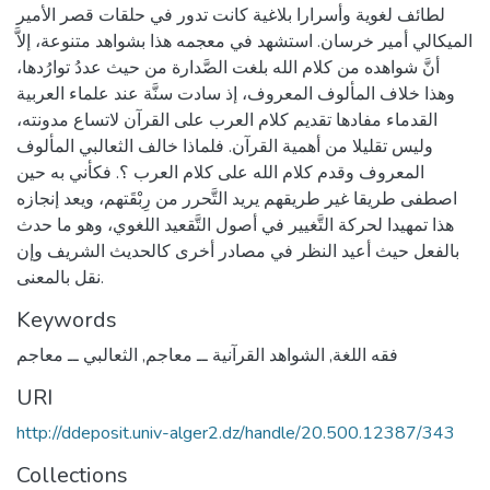
لطائف لغوية وأسرارا بلاغية كانت تدور في حلقات قصر الأمير
الميكالي أمير خرسان. استشهد في معجمه هذا بشواهد متنوعة، إلاَّ
أنَّ شواهده من كلام الله بلغت الصَّدارة من حيث عددُ توارُدها،
وهذا خلاف المألوف المعروف، إذ سادت سنَّة عند علماء العربية
القدماء مفادها تقديم كلام العرب على القرآن لاتساع مدونته،
وليس تقليلا من أهمية القرآن. فلماذا خالف الثعالبي المألوف
المعروف وقدم كلام الله على كلام العرب ؟. فكأني به حين
اصطفى طريقا غير طريقهم يريد التَّحرر من رِبْقَتهم، ويعد إنجازه
هذا تمهيدا لحركة التَّغيير في أصول التَّقعيد اللغوي، وهو ما حدث
بالفعل حيث أعيد النظر في مصادر أخرى كالحديث الشريف وإن
نقل بالمعنى.
Keywords
فقه اللغة
,
الشواهد القرآنية ــ معاجم
,
الثعالبي ــ معاجم
URI
http://ddeposit.univ-alger2.dz/handle/20.500.12387/343
Collections