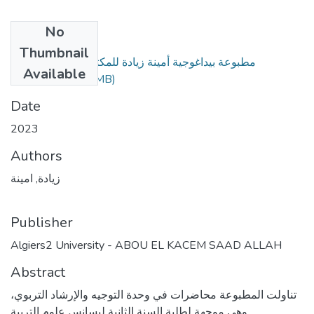
No
Files
Thumbnail
مطبوعة بيداغوجية أمينة زيادة للمكتبة التوجيه والارشاد
Available
التربوي.pdf
(2.96 MB)
Date
2023
Authors
زيادة, امينة
Publisher
Algiers2 University - ABOU EL KACEM SAAD ALLAH
Abstract
تناولت المطبوعة محاضرات في وحدة التوجيه والإرشاد التربوي،
وهي موجهة لطلبة السنة الثانية ليسانس علوم التربية.