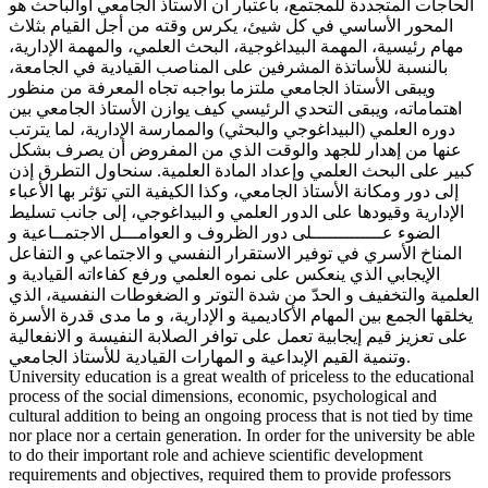
الحاجات المتجددة للمجتمع، باعتبار أن الأستاذ الجامعي أوالباحث هو
المحور الأساسي في كل شيئ، يكرس وقته من أجل القيام بثلاث
مهام رئيسية، المهمة البيداغوجية، البحث العلمي، والمهمة الإدارية،
بالنسبة للأساتذة المشرفين على المناصب القيادية في الجامعة،
ويبقى الأستاذ الجامعي ملتزما بواجبه تجاه المعرفة من منظور
اهتماماته، ويبقى التحدي الرئيسي كيف يوازن الأستاذ الجامعي بين
دوره العلمي (البيداغوجي والبحثي) والممارسة الإدارية، لما يترتب
عنها من إهدار للجهد والوقت الذي من المفروض أن يصرف بشكل
كبير على البحث العلمي وإعداد المادة العلمية. سنحاول التطرق إذن
إلى دور ومكانة الأستاذ الجامعي، وكذا الكيفية التي تؤثر بها الأعباء
الإدارية وقيودها على الدور العلمي و البيداغوجي، إلى جانب تسليط
الضوء عـــــــــــــلى دور الظروف و العوامـــل الاجتمــاعية و
المناخ الأسري في توفير الاستقرار النفسي و الاجتماعي و التفاعل
الإيجابي الذي ينعكس على نموه العلمي ورفع كفاءاته القيادية و
العلمية والتخفيف و الحدّ من شدة التوتر و الضغوطات النفسية، الذي
يخلقها الجمع بين المهام الأكاديمية و الإدارية، و ما مدى قدرة الأسرة
على تعزيز قيم إيجابية تعمل على توافر الصلابة النفيسة و الانفعالية
وتنمية القيم الإبداعية و المهارات القيادية للأستاذ الجامعي.
University education is a great wealth of priceless to the educational
process of the social dimensions, economic, psychological and
cultural addition to being an ongoing process that is not tied by time
nor place nor a certain generation. In order for the university be able
to do their important role and achieve scientific development
requirements and objectives, required them to provide professors