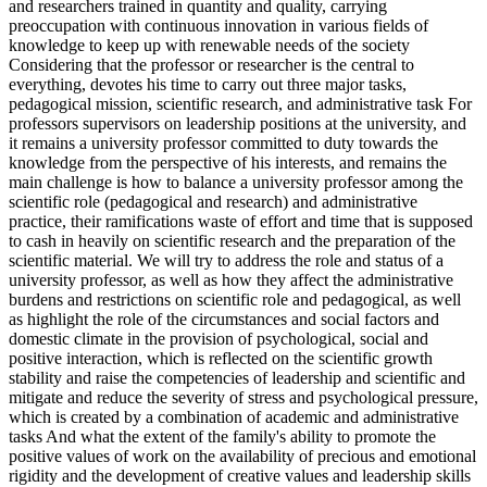
and researchers trained in quantity and quality, carrying
preoccupation with continuous innovation in various fields of
knowledge to keep up with renewable needs of the society
Considering that the professor or researcher is the central to
everything, devotes his time to carry out three major tasks,
pedagogical mission, scientific research, and administrative task For
professors supervisors on leadership positions at the university, and
it remains a university professor committed to duty towards the
knowledge from the perspective of his interests, and remains the
main challenge is how to balance a university professor among the
scientific role (pedagogical and research) and administrative
practice, their ramifications waste of effort and time that is supposed
to cash in heavily on scientific research and the preparation of the
scientific material. We will try to address the role and status of a
university professor, as well as how they affect the administrative
burdens and restrictions on scientific role and pedagogical, as well
as highlight the role of the circumstances and social factors and
domestic climate in the provision of psychological, social and
positive interaction, which is reflected on the scientific growth
stability and raise the competencies of leadership and scientific and
mitigate and reduce the severity of stress and psychological pressure,
which is created by a combination of academic and administrative
tasks And what the extent of the family's ability to promote the
positive values of work on the availability of precious and emotional
rigidity and the development of creative values and leadership skills