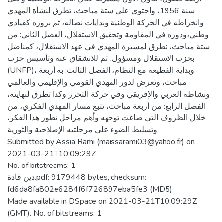
سنة 1956، واحتوى على ستة مباحث، تطرق لنشأة المهدي
وانخراطه في الحركة الوطنية وبدايات نضاله، ثم بروزه كقيادي
وطني،ودوره في المقاومة وتحقيق الاستقلال، الفصل الثاني: من
ستة مباحث، تطرق لمسيرة المهدي في عهد الاستقلال، كمناضل
بحزب الاستقلال ومسؤول، ثم للانشقاق عنه وتأسيس حزب
(UNFP)، وبداية القطيعة مع النظام، الفصل الثالث: به أربعة
مباحث، وتعرض لدور المهدي القومي والإقليمي والعالمي
ونشاطه العربي والإفريقي وفي حركة التحرر وكذا تطرق لنهايته،
الفصل الرابع: من أربعة مباحث، تتبع مسار المهدي الفكري، من
خلال الظروف التي صاغت توجهه وأهم مراحل تطور هذا الفكر،
وتسليط الضوء على مرحلتيه الإصلاحية والثورية.
Submitted by Assia Rami (maissarami03@yahoo.fr) on
2021-03-21T10:09:29Z
No. of bitstreams: 1
دين قادة.pdf: 9179448 bytes, checksum:
fd6da8fa802e6284f6f726897eba5fe3 (MD5)
Made available in DSpace on 2021-03-21T10:09:29Z
(GMT). No. of bitstreams: 1