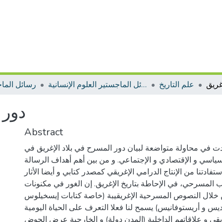
غريق
علم التاريخ
رسائل الماجستير العلوم الإنسانية
رسائل الما
دور 
Abstract
ت في محاولة متواضعة لبيان دور المسرح في بلاد الإغريق في
ياسي و الإقتصادي و الإجتماعي. و من بين أهم أهداف الرسالة
فادتنا من الإنتاج الدرامي الإغريقي كمصدر كتابي و أيضا الأثار
نب المسرحي، في الإحاطة بتاريخ الإغريق. إن الغور في مكنونات
 خلال النصوص المسرحية الإغريقيبة (خاصة كتابات إيسخيلوس
يس و أريستوفانيس) يسمح لنا فعلا التعرف على الحياة اليومية
يقي و علاقاتهم الداخلية (المدن دولة) و الخارجية عرض الحوض