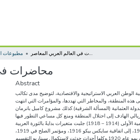
محاضرات في العالم العربي المعاصر
مطبوعات ال
محاضرات في 
Abstract
مية الوطن العربي الاستراتيجية والاقتصادية، لتوضيح مدى تكالب
هذه المنطقة، والمخاطر التي تهددها، والمؤامرات التي انتهت
لدولة العثمانية (المسألة الشرقية).كذلك مشروع كامبل بانرمان
بريالي الهادف إلى احتلال المنطقة ومنع كل مساعي التطور فيها
كما أن الحرب العالمية الأولى (1914 – 1918) جلبت متغيرات بدايةً بالثورة العربية
الكبرى عام 1916، إلى اتفاقية سايكس بيكو 1916، ومؤتمر الصلح في 1919،
ومؤتمر سان ريمو عام 1920.وكلها أحداث حدثت لاستكمال سيناريو التقسيم