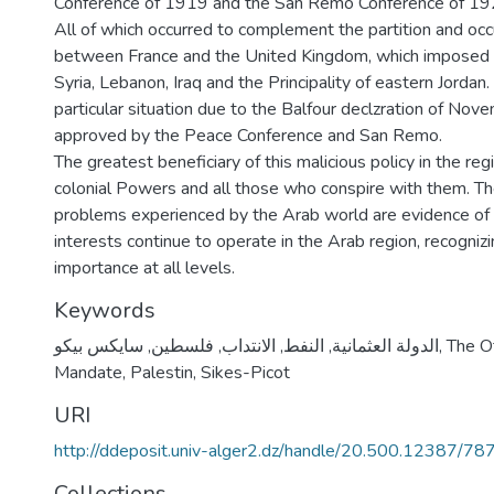
Conference of 1919 and the San Remo Conference of 19
All of which occurred to complement the partition and occ
between France and the United Kingdom, which imposed
Syria, Lebanon, Iraq and the Principality of eastern Jordan.
particular situation due to the Balfour declzration of Nov
approved by the Peace Conference and San Remo.
The greatest beneficiary of this malicious policy in the re
colonial Powers and all those who conspire with them. Th
problems experienced by the Arab world are evidence of 
interests continue to operate in the Arab region, recognizi
importance at all levels.
Keywords
سايكس بيكو
,
فلسطين
,
الانتداب
,
النفط
,
الدولة العثمانية
,
The O
Mandate
,
Palestin
,
Sikes-Picot
URI
http://ddeposit.univ-alger2.dz/handle/20.500.12387/78
Collections