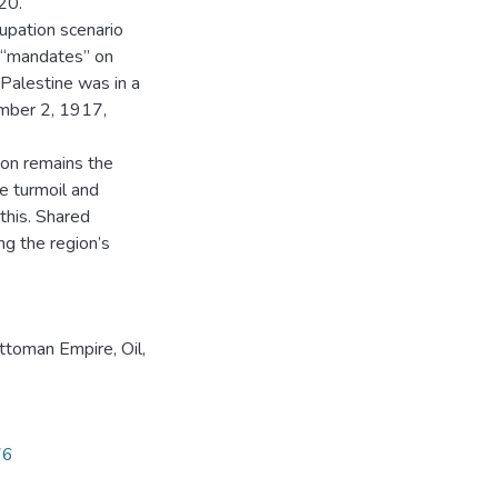
20.
upation scenario
 “mandates” on
 Palestine was in a
ember 2, 1917,
gion remains the
e turmoil and
this. Shared
ng the region’s
ttoman Empire
,
Oil
,
76