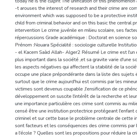
today he is the culprit The unification of this phenomeno
-t arouses the interest of research and their crime are co
environment which was supposed to be a protective instit
child from criminal behavior and on this basic the central 
intervention Le crime juvénile en milieu scolaire, ses facte
répercussions Grade académique : Doctorat en science so
Prénom :Nouara Spécialité : sociologie culturelle Instituti
- el Kacem Saàd Allah- Alger2 Résumé Le crime est l'un
plus important dans la société ,et sa gravite varie d'une so
les aspects négatives qui affectent la stabilité de la sociét
occupe une place prépondérante dans la liste des sujets 
surtout que le crime aujourd'hui est commis par les mineur
victimes sont devenus coupable ,l'ensification de ce phé
développement on suscite l'intérêt de la recherche et le
une importance particulière ces crime sont commis au milie
censé être une institution protectrice protégeant l'enfan
criminel et sur cette base le problème centrale de cette i
sont facteurs et les conséquences des crime commis par 
a l'école ? Quelles sont les propositions pour réduire la cr