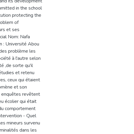
n and its development
mmitted in the school
ution protecting the
problem of
urs et ses
cial Nom: Nafa
on : Université Abou
 des problème les
ciété à l'autre selon
é ,de sorte qu'il
étudies et retenu
es, ceux qui étaient
nomène et son
ur enquêtes revêtent
u écolier qui était
t du comportement
ntervention - Quel
les mineurs survenu
iminalités dans les