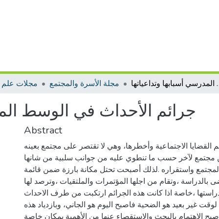
رسي أسبابها وتداعياتها
مجلة الأسرة والمجتمع
مجلات علم ا
جرائم الأحداث في الوسط المد
Abstract
م القضايا الاجتماعية وأخطرها، وهي لا تقتصر على مجتمع بعينه
،مجتمع لآخر حسب ما تنطوي عليه من جوانب سلبية من شانها
مجتمع واستقراره .لذلك أصبحت تحتل مكانة بارزة ضمن قائمة
بالدراسة ،وتقام من اجلها المؤتمرات والملتقيات ،وترصد لها
راستها ،خاصة اذا كانت هذه الجرائم ارتكبت من طرف الاحداث
،قت غير بعيد هو الضحية فاصبح اليوم هو الجاني، وبازدياد هذه
صبح الاهتمام بالبحث والاستقصاء عنها من الأهمية بمكان خاصة