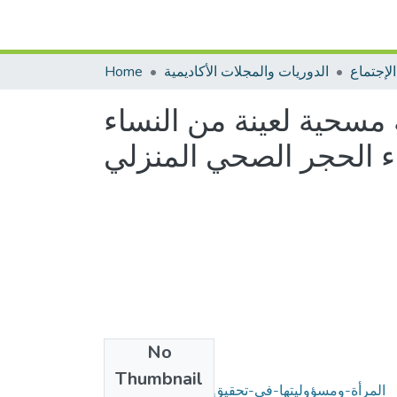
لإجتماع
الدوريات والمجلات الأكاديمية
Home
 مسحية لعينة من النساء
اء الحجر الصحي المنزلي
No
Files
Thumbnail
المرأة-ومسؤوليتها-في-تحقيق-الاقتصاد-المنزلي-