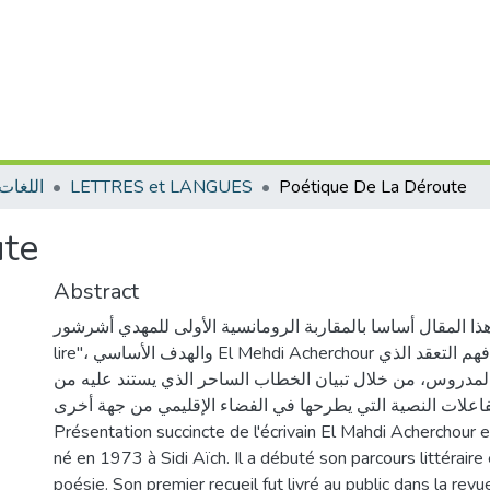
اللغات 
LETTRES et LANGUES
Poétique De La Déroute
ute
Abstract
 يهتم هذا المقال أساسا بالمقاربة الرومانسية الأولى للمهدي أشرشور
lire"، والهدف الأساسي El Mehdi Acherchour المعنونة ب: " منه هو فهم التعقد الذي
المدروس، من خلال تبیان الخطاب الساحر الذي يستند عليه من
تفاعلات النصية التي يطرحها في الفضاء الإقليمي من جهة أخرى
Présentation succincte de l'écrivain El Mahdi Acherchour e
né en 1973 à Sidi Aïch. Il a débuté son parcours littéraire 
poésie. Son premier recueil fut livré au public dans la revu