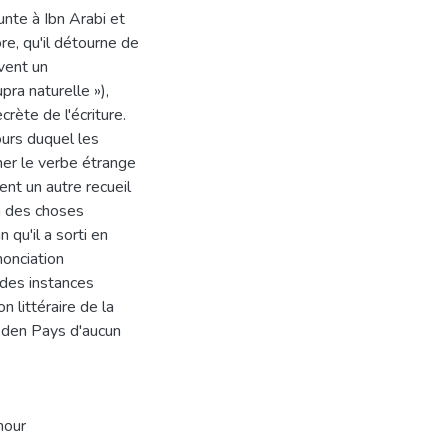
runte à Ibn Arabi et
e, qu'il détourne de
vent un
ra naturelle »),
crète de l'écriture.
cours duquel les
ner le verbe étrange
ent un autre recueil
n des choses
 qu'il a sorti en
nonciation
n des instances
n littéraire de la
 Aden Pays d'aucun
hour