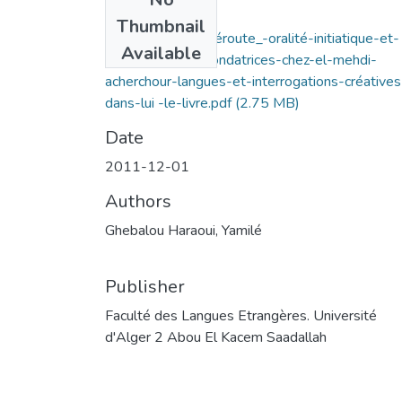
Files
Thumbnail
poétique-de-la-déroute_-oralité-initiatique-et-
Available
intertextualités-fondatrices-chez-el-mehdi-
acherchour-langues-et-interrogations-créatives
dans-lui -le-livre.pdf
(2.75 MB)
Date
2011-12-01
Authors
Ghebalou Haraoui, Yamilé
Publisher
Faculté des Langues Etrangères. Université
d'Alger 2 Abou El Kacem Saadallah