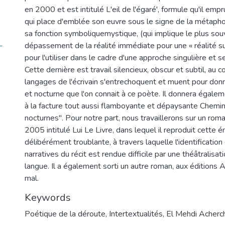
en 2000 et est intitulé L'eil de l'égaré', formule qu'il emp
qui place d'emblée son euvre sous le signe de la métaphor
sa fonction symboliquemystique, (qui implique le plus sou
-
dépassement de la réalité immédiate pour une « réalité sup
pour l'utiliser dans le cadre d'une approche singulière et se
Cette dernière est travail silencieux, obscur et subtil, au 
langages de l'écrivain s'entrechoquent et muent pour don
et nocturne que l'on connait à ce poète. Il donnera égalem
à la facture tout aussi flamboyante et dépaysante Chemi
nocturnes". Pour notre part, nous travaillerons sur un roman
2005 intitulé Lui Le Livre, dans lequel il reproduit cette é
délibérément troublante, à travers laquelle l'identificatio
narratives du récit est rendue difficile par une théâtralisatio
langue. Il a également sorti un autre roman, aux éditions
mal.
Keywords
Poétique de la déroute
,
Intertextualités
,
El Mehdi Acherc