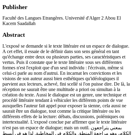
Publisher
Faculté des Langues Etrangères. Université d'Alger 2 Abou El
Kacem Saadallah
Abstract
L'exposé se demande si le texte littéraire est un espace de dialogue.
A cet effet, il essaie de le définir dans son sens général en tant
qu'échange entre deux ou plusieurs parties, ses caractéristiques et
vertus. Puis il constate que le texte littéraire sous ses différentes
formes n'est l'exploit que d'un seul individu : l'écrivain, même si
celui-ci parle au nom d'autrui. En incarnat les convictions et les
visions de son auteur aussi bien esthétiques qu'idéologiques il
parvient aux lecteurs, achevé, fini scellé si l'on puisse dire. De là, la
réception ne saurait être une multitude a priori ou simultan à la
création du texte. Aussi le dialogue est un genre, une technique et
procédé littéraire tendant à véhiculer les différents points de vue
auxquelles l'auteur fait appel pour exposer la sienne, cela aussi ne
saurait être un dialogue, tout comme la critique littéraire ou les
différents effets de la lecture: débats, discussions, polémiques ou
intertextualité. L'exposé conclue par affirmer que le texte littéraire
n'est pas un espace de dialogue; mais un outil. بمعني يتراجعون
الكلام، وهو مراجعة المنطق والكلام في المخاطبة. لذا هو في أبسط