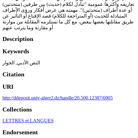
تعاريفه وأكثرها عمومية "تبادل لكلام (حدیث) بين طرفين (متحدثين)
أو عدة أطراف (متحدثين)". مهمته هي عرض أفكار ورؤى الأطراف
المتبادلة للحديث (أو المتراجعة للكلام) قصد الإقناع أو التأثير عن
طريق مقابلتها بعضها ببعض، مع كل ما تستلزمه المقابلة من موازنة
أو مقارنة وما يترتب عنهم
Description
Keywords
الحوار
,
النص الأدبي
Citation
URI
http://ddeposit.univ-alger2.dz/handle/20.500.12387/6905
Collections
LETTRES et LANGUES
Endorsement