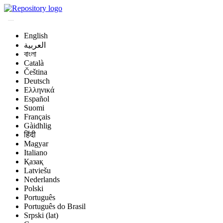
English
العربية
বাংলা
Català
Čeština
Deutsch
Ελληνικά
Español
Suomi
Français
Gàidhlig
हिंदी
Magyar
Italiano
Қазақ
Latviešu
Nederlands
Polski
Português
Português do Brasil
Srpski (lat)