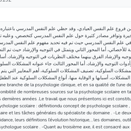
5:29Z
ن فروع علم النفس العيادي، وقد حظي علم النفس المدرسي باعتباره 
لأخيرة وتوافر مصادر كثيرة حول علم النفس المدرسي كتخصص، وعليه ت
 في علم النفس المدرسي حيث تم فيه تحديد مفهوم علم النفس المدرسي
 للأخصائي، أما المحور الثاني ويتمثل في التوجيه والإرشاد حيث تم الت
لتوجيه والإرشاد الفرق بينهما مختلف النظريات في التوجيه والإرشاد، أس
وات التوجيه والإرشاد، أما المحور الثالث جاء عنوانه المشكلات السل
مشكلات السلوكية، تصنيف المشكلات السلوكية، أهم المعايير التي يتم 
المشكلات، أسبابها و الوقاية منها، أنواع المشكلات السلوكية  La psychologie scolaire est
 branche de la psychologie clinique, et en sa qualité de l'une d
sponibilité de nombreuses sources sur la psychologie scolaire en ta
 dernières années .Le travail que nous présentons ici est constit
ychologie scolaire : définitiondu concept de psychologie scolaire 
aire et les tâches générales du spécialiste du domaine . -Le deu
uidance, leurs définitions l’évolution historique, , les domaines, ou
ychologue scolaire . -Quant au troisième axe, il est consacré au