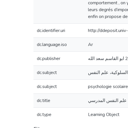
comportement , on y 
leurs degrés d’impo
enfin on propose d
dc.identifier.uri
http://ddeposit.un
dc.language.iso
Ar
dc.publisher
dc.subject
السلوكية، علم النفس
dc.subject
psychologie scolaire
dc.title
علم النفس المدرسي
dc.type
Learning Object