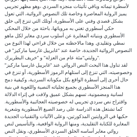
لأسطرة تيماته وباقي تأثيثات منجزه السردي ،وهو مظهر تجريبي
يميز الرواية المعاصرة وخاصة تلك النصوص الروائية، التي تعول
بشكل قصدي وفني على الأسطورة، أوتلك التي تنزع إلى خلق
حكي أسطوري تغني به مروياتها، باحثة من خلال المحكي
الأسطوري وبنياته المغايرة عن أسلوب سردي مغاير لكل ماهو
نمطي وتقليدي. وهذا مالاحظته من خلال قراءتي لهذا النوع من
النصوص الروائية الجديدة، خاصة عند "غابرييل غارسيا ماركيز" في
روايتي"مئة عام من العزلة" و "خريف البطريرك".
لقد تناول هذا البحث النص الروائي عند "غابرييل غارسيا ماركيز"
وخصوصيته، التي تنزع إلى استلهام الرموز الأسطورية، أو تنزع في
حال أخرى إلى أسطرة الواقع بكل مكوناته السردية، وكيفية دمج
هذا المنجز الأسطوري بجميع تجلياته النصية واللغوية في بنية
لسانية ومضمونية، تسهم بشكل عميق ولافت في إثراء الدلالة
واقتراح نص سردي تجريبي له خصوصيته العجائبية والأسطورية.
كما تشتغل هذه الدراسة على رصد الصيغ الأسطورية وشعرية
حكيها في الروايتين المذكورتين، وعلى الآليات والتقنيات الجديدة
المغايرة للكتابة التقليدية، ومنها الرواية الواقعية، والتأسيس لنص
روائي مغاير أساسه الخلق السردي الأسطوري، ونقل النص