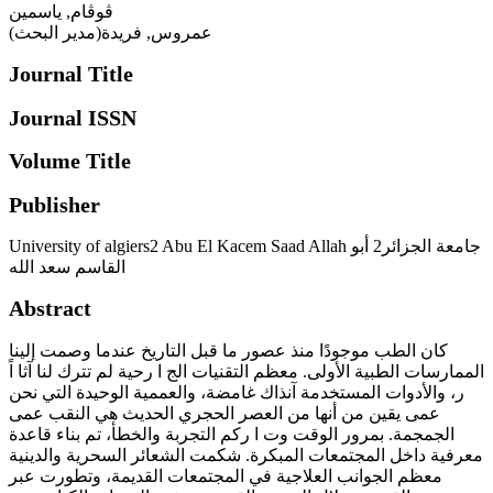
ڨوڨام, ياسمين
عمروس, فريدة(مدير البحث)
Journal Title
Journal ISSN
Volume Title
Publisher
University of algiers2 Abu El Kacem Saad Allah جامعة الجزائر2 أبو
القاسم سعد الله
Abstract
كان الطب موجودًا منذ عصور ما قبل التاريخ عندما وصمت إلينا
الممارسات الطبية الأولى. معظم التقنيات الج ا رحية لم تترك لنا آثا اً
ر، والأدوات المستخدمة آنذاك غامضة، والعممية الوحيدة التي نحن
عمى يقين من أنها من العصر الحجري الحديث هي النقب عمى
الجمجمة. بمرور الوقت وت ا ركم التجربة والخطأ، تم بناء قاعدة
معرفية داخل المجتمعات المبكرة. شكمت الشعائر السحرية والدينية
معظم الجوانب العلاجية في المجتمعات القديمة، وتطورت عبر