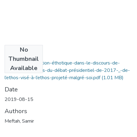
No
Files
Thumbnail
l’auto-allo-attribution-éthotique-dans-le-discours-de-
Available
marine-le-pen-lors-du-débat-présidentiel-de-2017-_-de-
l’ethos-visé-à-l’ethos-projeté-malgré-soi.pdf
(1.01 MB)
Date
2019-08-15
Authors
Meftah, Samir