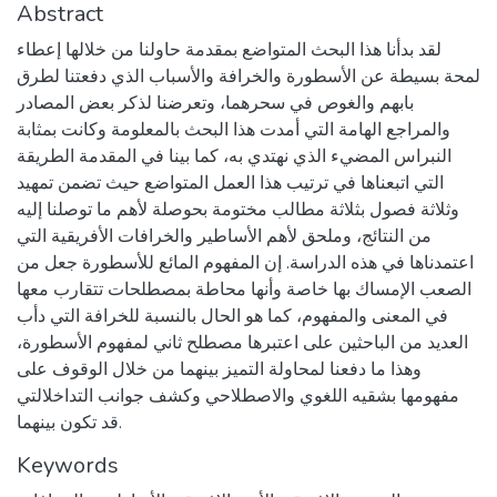
Abstract
لقد بدأنا هذا البحث المتواضع بمقدمة حاولنا من خلالها إعطاء
لمحة بسيطة عن الأسطورة والخرافة والأسباب الذي دفعتنا لطرق
بابهم والغوص في سحرهما، وتعرضنا لذكر بعض المصادر
والمراجع الهامة التي أمدت هذا البحث بالمعلومة وكانت بمثابة
النبراس المضيء الذي نهتدي به، كما بينا في المقدمة الطريقة
التي اتبعناها في ترتيب هذا العمل المتواضع حيث تضمن تمهيد
وثلاثة فصول بثلاثة مطالب مختومة بحوصلة لأهم ما توصلنا إليه
من النتائج، وملحق لأهم الأساطير والخرافات الأفريقية التي
اعتمدناها في هذه الدراسة. إن المفهوم المائع للأسطورة جعل من
الصعب الإمساك بها خاصة وأنها محاطة بمصطلحات تتقارب معها
في المعنى والمفهوم، كما هو الحال بالنسبة للخرافة التي دأب
العديد من الباحثين على اعتبرها مصطلح ثاني لمفهوم الأسطورة،
وهذا ما دفعنا لمحاولة التميز بينهما من خلال الوقوف على
مفهومها بشقيه اللغوي والاصطلاحي وكشف جوانب التداخلالتي
قد تكون بينهما.
Keywords