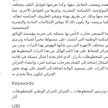
ة ويصعب التعامل معها، وكذا تعرضها لعوامل التلف بمختلف
 البيولوجية، الكميائية، البشرية، وغيرها من العوامل الأخرى، مما
حد منها وذلك عن طريق تهيئة وتوفير الظروف المناسبة لبقائه،
نا ترميمه، ولا يكون ذلك إلا بتوفير الإمكانيات المادية والبشرية
المتخصصة.
ذا المسعى تجارب لابأس بها متمثلة، في تجربة مؤسسة الوثائق
لمكتبة الوطنية التي أنشئت على مستواها مخبراً لصيانة وترميم
مختلف الأجهزة التي من شأنها النهوض بهذا التراث، ومن بين
الجزائر للحفاظ على هذا الكم الهائل من هذا التراث المخطوط هو
ني للمخطوطات بأدرار، الذي قام بعدة أعمال متمثلة في إقامة
لمجال إضافة إلى القيام بخرجات ميدانية لجرد وإحصاء الخزائن
ا التراث على مستوى الولاية إضافة إلى العمل على تهيئة بعض
h
الخزائن لتكون مثلاً يحتذى به.
Keywords
 وترميم
,
المخطوطات ــ الجزائر
,
المركز الوطني للمخطوطات
,
آثار
URI