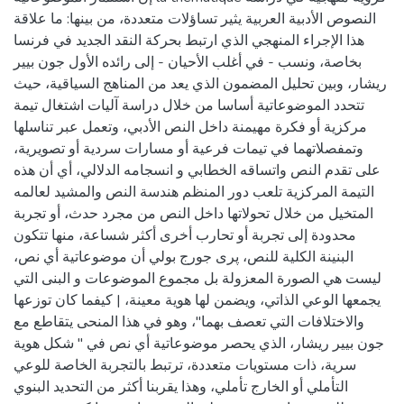
النصوص الأدبية العربية يثير تساؤلات متعددة، من بينها: ما علاقة
هذا الإجراء المنهجي الذي ارتبط بحركة النقد الجديد في فرنسا
بخاصة، ونسب - في أغلب الأحيان - إلى رائده الأول جون بيير
ريشار، وبين تحليل المضمون الذي يعد من المناهج السياقية، حيث
تتحدد الموضوعاتية أساسا من خلال دراسة آليات اشتغال تيمة
مركزية أو فكرة مهيمنة داخل النص الأدبي، وتعمل عبر تناسلها
وتمفصلاتهما في تیمات فرعية أو مسارات سردية أو تصويرية،
على تقدم النص واتساقه الخطابي و انسجامه الدلالي، أي أن هذه
التيمة المركزية تلعب دور المنظم هندسة النص والمشيد لعالمه
المتخيل من خلال تحولاتها داخل النص من مجرد حدث، أو تجربة
محدودة إلى تجربة أو تحارب أخرى أكثر شساعة، منها تتكون
البنينة الكلية للنص، پری جورج بولي أن موضوعاتية أي نص،
ليست هي الصورة المعزولة بل مجموع الموضوعات و البنى التي
يجمعها الوعي الذاتي، ويضمن لها هوية معينة، | كيفما كان توزعها
والاختلافات التي تعصف بهما"، وهو في هذا المنحى يتقاطع مع
جون بيير ريشار، الذي يحصر موضوعاتية أي نص في " شكل هوية
سرية، ذات مستويات متعددة، ترتبط بالتجربة الخاصة للوعي
التأملي أو الخارج تأملي، وهذا يقربنا أكثر من التحديد البنوي