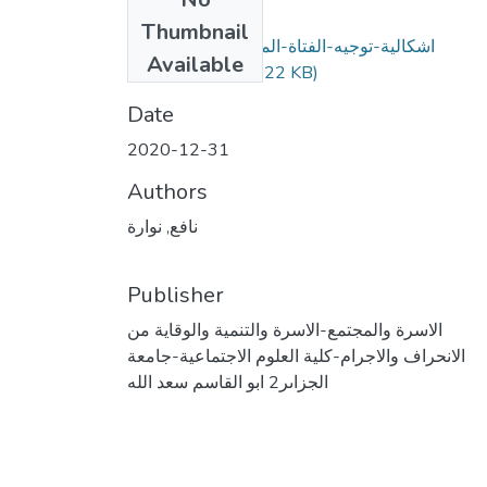
Files
Thumbnail
اشكالية-توجيه-الفتاة-المراهقة-في-الأسرة-
Available
(514.22 KB)
الجزائرية.pdf
Date
2020-12-31
Authors
نافع, نوارة
Publisher
الاسرة والمجتمع-الاسرة والتنمية والوقاية من
الانحراف والاجرام-كلية العلوم الاجتماعية-جامعة
الجزاىر2 ابو القاسم سعد الله