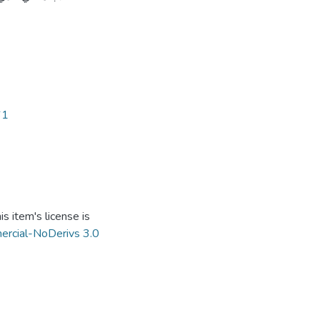
61
s item's license is
ercial-NoDerivs 3.0