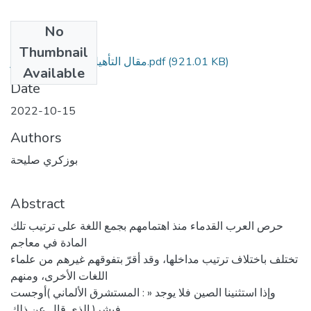
No
Files
Thumbnail
(921.01 KB)
مقال التأهيل الجامعي المنشور.pdf
Available
Date
2022-10-15
Authors
بوزكري صليحة
Abstract
حرص العرب القدماء منذ اهتمامهم بجمع اللغة على ترتيب تلك
المادة في معاجم
تختلف باختلاف ترتيب مداخلها، وقد أقرّ بتفوقهم غيرهم من علماء
اللغات الأخرى، ومنهم
وإذا استثنينا الصين فلا يوجد « : المستشرق الألماني )أوجست
فيشر( الذي قال عن ذلك