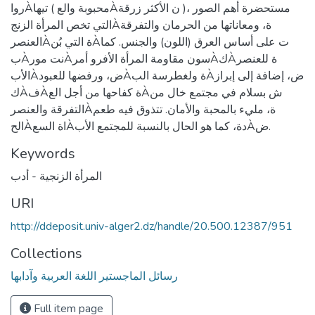
رواÀتيها ( محبوبة والعÀن الأكثر زرقة )، مستحضرة أهم الصور
التي تخص المرأة الزنجÀة، ومعاناتها من الحرمان والتفرقة
العنصرÀة التي بُنÀت على أساس العرق (اللون) والجنس. كما
بÀنت مورÀسون مقاومة المرأة الأفرو أمرÀكÀة للعنصر
الأبÀض، ورفضها للعبودÀة ولغطرسة البÀض، إضافة إلى إبراز
كÀفÀة كفاحها من أجل العÀش بسلام في مجتمع خال من
التفرقة والعنصرÀة، مليء بالمحبة والأمان. تتذوق فيه طعم
الحÀاة السعÀدة، كما هو الحال بالنسبة للمجتمع الأبÀض.
Keywords
المرأة الزنجية - أدب
URI
http://ddeposit.univ-alger2.dz/handle/20.500.12387/951
Collections
رسائل الماجستير اللغة العربية وآدابها
Full item page