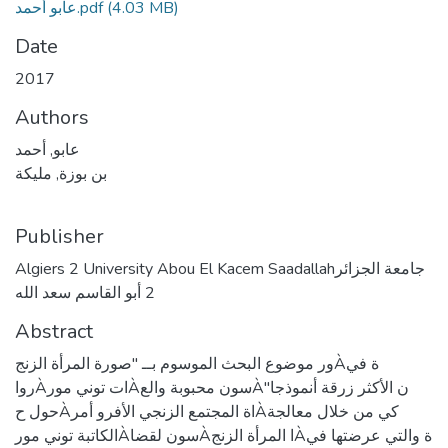
(4.03 MB)
عابو أحمد.pdf
Date
2017
Authors
عابو, أحمد
بن بوزة, مليكة
Publisher
Algiers 2 University Abou El Kacem Saadallahجامعة الجزائر
2 أبو القاسم سعد الله
Abstract
ور موضوع البحث الموسوم بــ "صورة المرأة الزنجÀة في
رواÀات توني مورÀسون محبوبة والعÀن الأكثر زرقة أنموذجا"
حول حÀاة المجتمع الزنجي الأفرو أمرÀكي من خلال معالجة
الكاتبة توني مورÀسون لقضاÀا المرأة الزنجÀة والتي عرضتها في