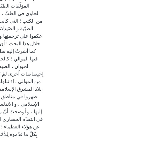
المؤلّفات الطبّ
الحاوي في الطبّ ، ا
من الكتب ؛ التي كانت 
الطبّية و الصّيدلان
عكفوا على ترجمتِها و ال
خِلال هذا البحث ؛ أن 
كما أشرتُ إليه ساب
فيها الموالي ؛ كالج
الحيوان ، الصيدل
اِختِصاصات اُخرى لمْ ي
من الموالي ؛ إذ تناو
بلاد المشرق الإسلامي ؛
ظهروا في مناطق مخت
الإسلامي ، و الأندل
إليها ، و أوضحتُ أنّ م
في التقدّم الحضاري ال
عن هؤلاء العظماء ؛ إلّا
بِكلّ ما قدّموه لِلأ