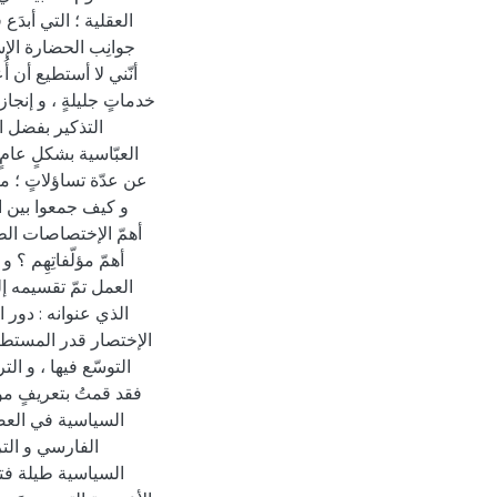
العقلية ؛ التي أبدَ
جوانِب الحضارة الإس
أنّني لا أستطيع أن أُع
خدماتٍ جليلةٍ ، و إنجاز
التذكير بفضل ال
العبّاسية بشكلٍ عامٍ 
عن عدّة تساؤلاتٍ ؛ من
و كيف جمعوا بين ال
أهمّ الإختصاصات الطب
أهمّ مؤلّفاتِهِم ؟ 
العمل تمّ تقسيمه إل
الذي عنوانه : دور 
الإختصار قدر المستطاع
التوسّع فيها ، و ال
فقد قمتُ بتعريفٍ موج
السياسية في العصر 
الفارسي و الترك
السياسية طيلة فتر