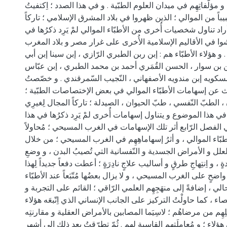
ِم و مؤلّفاتِهِم في ميدان العلوم الطبّية . و في هذا الصدد ؛ اِكتفيتُ
بيباً من الموالي ؛ الذين ظهروا في بلاد المشرق الإسلامي ؛ تاركاً
راد تناول شخصيات أُخرى من الأطبّاء الموالي لمْ يَرِد ذكرُها في
شوا في الأقاليم الإسلامية الأُخرى على غرار مصر و بلاد المغرب
و هؤلاء الأطبّاء هم : إبن ربن الطبري الرّازي ، إبن سينا إبن أبي
بن سوار ، الحسن القُمَري أحمد بن محمد الطبري ، إبن عبّاس
مسكويه إبن مندويه الأصفهاني ، النّجيب السّمرقندي . و خصّصتُ
 عن إسهامات الأطبّاء الموالي في بعض الإختصاصات الطبّية ؛
الطبّ النّفسي ، طبّ الحيوان ، الصيدلة ؛ تاركاً المجال لِغيرِي
 في هذا الموضوع و يتناول إسهامات أُخرى لمْ يَرِد ذكرُها في هذا
الفصل الرّابع أثر تلك الإسهامات في الغرب المسيحي ؛ مُحاولاً
بّاء الموالي ، و أثرُ إسهاماهِهِم في الغرب المسيحي ؛ من خلال
لعلل و الأمراض الجسدية و النّفسانية التي تُصيبُ البدن ، و وضعِ
، و اِنتِهاجِ طرقٍ و أساليب علاجٍ نادِرَةٍ ؛ أعطت دفعاً جديداً لِهذا
واضحٍ على الغرب المسيحي ، و لا يزال بعضُها مُتّبَعاً عند الأطبّاء
ي ، إضافةً إلى منهَجِهِم العلمي الرّاقي ؛ القائم على التجربة و
اء ، كما حاولْتُ التركيز على الجانب الإنساني الذي اِتّبعَه هؤلاء
لِهِم من مرضاهُم ؛ لاسِيَما المصابين بالأمراض العقلية و مقارنتِه
لاء ؛ و مُعاملَتِهِم القاسية لهم . ثُمّ تطرّقتُ بعد ذلك إلى أشهر