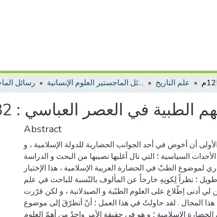
علم التاريخ
رسائل الماجستير العلوم الإنسانية
رسائل الما
ية في العصر العباسي : 132-656هـ /750-1258م
Abstract
الأولى أن أخوض في أحد الجوانب الحضارية للدولة الإسلامية ، و
لأحداث السياسية ؛ التي نال أغلبها نصيبها من البحث و الدراسة
ياري لموضوع الطبّ في الحضارة العربية الإسلامية ، هذا الإختيار
طويل ؛ نظراً لِكونِهِ خارجاً عن المألوف بالنّسبة للباحث في علم
كن لي أدنى اِطّلاع على العلوم الطبّية و الصيدلانية ، و لكن قرّرت
ذا المجال . لقد حاولتُ في هذا العمل ؛ أنّ أتطرّقَ إلى موضوع
 الحضارة الإسلامية ؛ و هو في حقيقة الأمر واحِدٌ من أهمّ العلوم