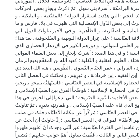
مكانة هامّة في البلاط العبّاسي ؛ كأبو سلمة الخلّال ، المورياني
سرة البرامكة ، أسرة بني سهل . ثمّ ذكرتُ بإيجازٍ بعض الحركات
اد العجم ؛ التي هدّدت اِستقرار الدولة ؛ كالمقنّعية ، و البابكية ، و
 أشرتُ إلى بعض الدّول الإنفصالية التي ظهرت في بلاد فارس و ما
ّامانية و الصفّارية ، و الطاّهرية . و في الأخير تناولتُ الدول التي
 العبّاسية ؛ على غِرار الدولة البويهية و السُلجوقية . بعدَ هذا ؛
ثير العلمي للموالي ، و دورهم الكبير في الإزدهار الحضاري الذي
اسية ؛ و في هذا الصدد ؛ أشرتُ بإيجازٍ إلى بعض العلماء الموالي
لف العلوم العقلية و النّقلية ؛ كعبد الله بن المقفّع بديع الزمان
د ، الفارابي ، عمر الخيّام النّسوي ، الطّوسي ، هبة الله البغدادي
إبن الفقيه ، إبن خرداذبة ، و غيرِهِم . و تحدّثتُ في الفصل الثاني
ارة الإسلامية في العصر العبّاسي ؛ فاَستَهلتُه بلمحةٍ تاريخيةٍ
 في الحضارة الإسلامية ؛ مُوضّحاً الفرق بين الطبّ الإسلامي و
 ببعض الأحاديث النّبوية الصّريحة ؛ التي تدعوا إلى الخوض في هذا
منهج الذي قام عليه الطبّ الإسلامي ، و مُقارنتِه بِغيرِه ، ثمّ تناولتُ
 في العصر العبّاسي ؛ مُركّزاً عن مكانة الأطبّاء دخلتُ في صلب
ر الأطبّاء الموالي في العصر العبّاسي ؛ إذْ حاولتُ أن أبحثَ عن
ين عاشوا في الفترة العبّاسية ؛ غير أنّني وجدتُ أنّ أغلبهم ظهروا
سي الثاني و الثالث ، فَقُمتُ بتناول أهمّ جوانب حياتِهم ؛ مُشيراً