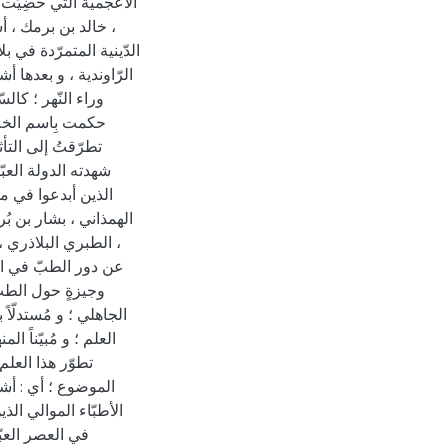
الأعجمية التي حضِيَت ب
، خالد بن برمك ، أ
الدّينية المتمرّدة في بل
الرّاوندية ، و بعدها
وراء النّهر ؛ كالس
حكمت بِاسم الخلافة
تطرّقتُ إلى التأ
شهدته الدولة العبّ
الذين أبدعوا في مخت
الهمذاني ، بشار بن بُر
، الطبري البلاذري ، 
عن دور الطبّ في الحض
وجيزةٍ حول الطبّ
الجاهلي ؛ و مُستدلّاً
العلم ؛ و مُبيّناً ال
تطوّر هذا العلم
الموضوع ؛ أي : أشه
الأطبّاء الموالي الذ
في العصر العبّا