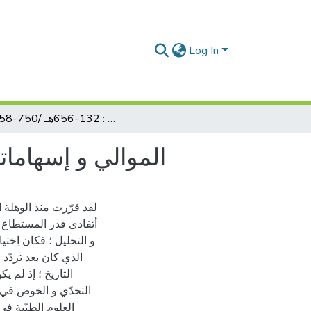
Log In
الموالي و إسهاماتهم الطبية في العصر العباسي : 132-656هـ /750-1258م
الموالي و إسهاماتهم الطب
لقد قرّرت منذ الوهلة 
أتفادى قدر المستطاع ا
و التحليل ؛ فكان اِخت
الذي كان بعد تردّد 
التاريخ ؛ إذ لم ي
التحدّي و الخوض في ه
العلوم الطبّية في