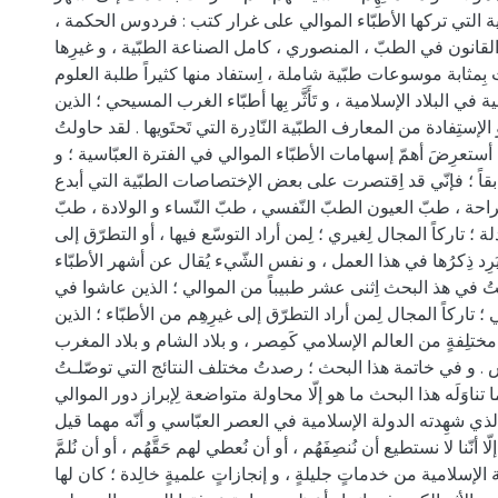
ية التي تركها الأطبّاء الموالي على غرار كتب : فردوس الحكمة ،
لقانون في الطبّ ، المنصوري ، كامل الصناعة الطبّية ، و غيرِها
بِمثابة موسوعات طبّية شاملة ، اِستفاد منها كثيراً طلبة العلوم
ية في البلاد الإسلامية ، و تَأَثَّر بِها أطبّاء الغرب المسيحي ؛ الذين
إستِفادة من المعارف الطبّية النّادِرة التي تَحتَويها . لقد حاولتُ
أستعرِضَ أهمّ إسهامات الأطبّاء الموالي في الفترة العبّاسية ؛ و
قاً ؛ فإنّي قد اِقتصرت على بعض الإختصاصات الطبّية التي أبدع
راحة ، طبّ العيون الطبّ النّفسي ، طبّ النّساء و الولادة ، طبّ
ة ؛ تاركاً المجال لِغيري ؛ لِمن أراد التوسّع فيها ، أو التطرّق إلى
َرِد ذِكرُها في هذا العمل ، و نفس الشّيء يُقال عن أشهر الأطبّاء
لتُ في هذ البحث اِثنى عشر طبيباً من الموالي ؛ الذين عاشوا في
 تاركاً المجال لِمن أراد التطرّق إلى غيرِهِم من الأطبّاء ؛ الذين
لِفةٍ من العالم الإسلامي كَمِصر ، و بلاد الشام و بلاد المغرب
س . و في خاتمة هذا البحث ؛ رصدتُ مختلف النتائج التي توصّلـتُ
ا تناوَلَه هذا البحث ما هو إلّا محاولة متواضعة لِإبراز دور الموالي
ذي شهِدته الدولة الإسلامية في العصر العبّاسي و أنّه مهما قيل
 أنّنا لا نستطيع أن نُنصِفَهُم ، أو أن نُعطي لهم حَقَّهُم ، أو أن نُلمَّ
مّة الإسلامية من خدماتٍ جليلةٍ ، و إنجازاتٍ علميةٍ خالِدة ؛ كان لها