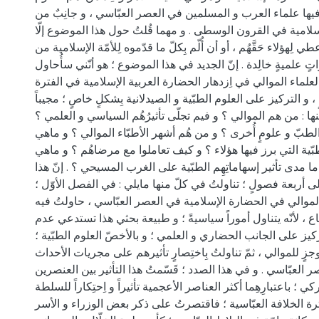
ع فيها علماء العرب و المسلمين في العصر العبّاسي ، و جانِبٌ من
لامية في القرون الوسطى . و مهما قُلتُ حول هذا الموضوع إلّا
طي لِهؤلاء حَقَّهُم ، أو أن أُلّم بِكلّ ما قدّموه لِلأمّة الإسلامية من
اتٍ علميةٍ خالِدة . إنّ الجديد في هذا الموضوع ؛ هو أنّني سأُحاول
علماء الموالي في اِزدهار الحضارة العربية الإسلامية في الفترة
، و التركيز على العلوم الطبّية و الصيدلانية بِشكلٍ خاصٍ ؛ مجيباً
ها : من هم الموالي ؟ و فيم تجلّى تأثيرُهُم السياسي و العلمي ؟
طبّ و علومٍ أُخرى ؟ و من هُم أشهر الأطبّاء الموالي ؟ و ماهي
ّية التي برز فيها هؤلاء ؟ و كيف تعاملوا مع مرضاهُم ؟ و ماهي
و ما مدى تأثير إسهاماتِهِم الطبّية على الغرب المسيحي ؟ . إنّ هذا
ى أربعة فصولٍ ؛ تناولتُ في كلّ منها مايلي : في الفصل الأوّل ؛
الموالي في الحضارة الإسلامية في العصر العبّاسي ، حاولتُ فيه
 ، لأنّه يتناول أموراً سياسيةً ؛ و طبيعة بحثي هذا تستدعي عدم
تركيز على الجانب الحضاري و العلمي ؛ و بالأخصّ العلوم الطبّية ؛
زٍ للموالي ، ثمّ تناولتُ بِاختِصارٍ تأثيرهم على مجريات الأحداث
العبّاسي . و في هذا الصدد ؛ قَسّمتُ هذا التأثير بين العنصرين
ي ؛ باعتبارِهِما أكثر العناصر الأعجمية تأثيراً و اِحتِكاراً للسلطة
ة الخلافة العبّاسية ؛ فاقتصرتُ على ذكر بعض الوزراء و الأسر