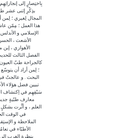
بِاختِصارٍ إلى إنجازاتِه
بذِكْرِ إثنى عشر ط
المجال لِغيري ؛ لِمن أ
هذا العمل ؛ مِمّن عا
الإسلامي و الأندلس . 
الأشعث ، الحسن 
الأهوازي ، إبن 
الفصل الثالث للحديث
كالجراحة طبّ العيون ، 
؛ لِمن أراد أن يتوسّع
البحث . و عالجتُ في 
تبيين فضل هؤلاء الأط
سَبْقِهِم في اِكتشاف ا
معارف طبّيةٍ جديدةٍ 
العلم ، و أثَّرت بشكلٍ 
في الوقت الحال
الملاحظة و الإستِقص
الأطبّاء في تعامُ
بنظرة الغرب إلى هؤ