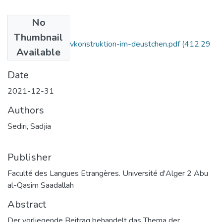
No
Files
Thumbnail
formen-der-infinitivkonstruktion-im-deustchen.pdf
(412.29
Available
KB)
Date
2021-12-31
Authors
Sediri, Sadjia
Publisher
Faculté des Langues Etrangères. Université d'Alger 2 Abu
al-Qasim Saadallah
Abstract
Der vorliegende Beitrag behandelt das Thema der