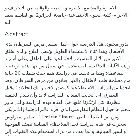
الاسرة والمجتمع-الاسرة و التنمية والوقاية من الانحراف و
الاجرام-كلية العلوم الاجتماعية-جامعة الجزائر2 ابو القاسم سعد
الله
Abstract
يدور محتوى هذه الدراسة حول عمل تسيير مرض السرطان لدى
الأطفال وهذا أثناء الاستشفاء الطويل وتلقي العلاج والذي يخلق
الكثير من الآثار النفسية والاجتماعية على الطفل وعلى أسرته
وأهم الآليات الدفاعية المستخدمة في سبيل مواجهة هذه الوضعية
الضاغطة؛ وهذا ما تجسد في دراستنا هذه حيث شملت 20 حالة
من مصلحة طب الأطفال والذين يعانون من مرض السرطان، وقد
اتخذنا من الدراسة الاستطلاعية كمصدر لاختيار تلك الحالات؛ وقبل
التطرق إلى الجانب الميداني للدراسة لا بد وأن نقدم الخلفية
النظرية التي ارتكزنا عليها في القيام بهذه الدراسة والتي يدور
محتواها حول النظام التفاوضي الذي أقره عالم الاجتماع الأمريكي
"أنسليم ستراوس" Enslem Strauss. ومن بين التقنيات التي
سخرت في هذه الدراسة نجد: الملاحظة، المقابلة نصف الموجهة
والسير الحياتية، وإنما نهدف من وراء استخدام هذه التقنيات إلى