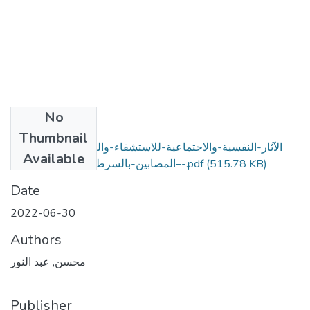
No
Files
Thumbnail
الآثار-النفسية-والاجتماعية-للاستشفاء-والعلاج-لدى-الأطفال-
Available
(515.78 KB)
المصابين-بالسرطان-وسبل-مواجهتها–-.pdf
Date
2022-06-30
Authors
محسن, عبد النور
Publisher