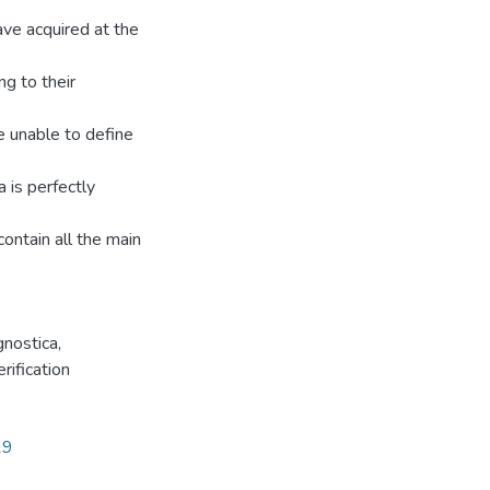
ave acquired at the
ng to their
e unable to define
a is perfectly
contain all the main
agnostica
,
rification
29