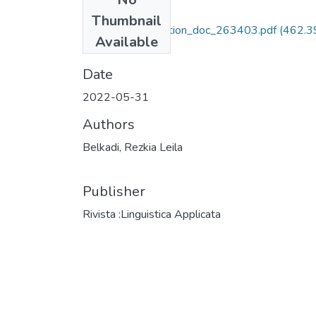
Files
Thumbnail
acti_scien_production_doc_263403.pdf
(462.3
Available
KB)
Date
2022-05-31
Authors
Belkadi, Rezkia Leila
Publisher
Rivista :Linguistica Applicata