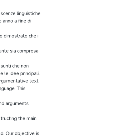
oscenze linguistiche
o anno a fine di
no dimostrato che i
stante sia compresa
ssunti che non
 le idee principali.
 argumentative text
nguage. This
and arguments
structing the main
d. Our objective is