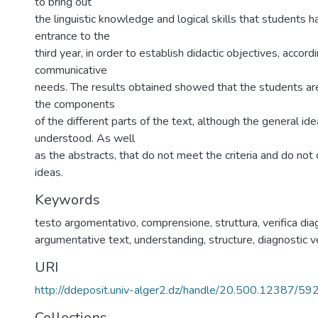
to bring out
the linguistic knowledge and logical skills that students h
entrance to the
third year, in order to establish didactic objectives, accordi
communicative
needs. The results obtained showed that the students ar
the components
of the different parts of the text, although the general ide
understood. As well
as the abstracts, that do not meet the criteria and do not 
ideas.
Keywords
testo argomentativo
,
comprensione
,
struttura
,
verifica di
argumentative text
,
understanding
,
structure
,
diagnostic ve
URI
http://ddeposit.univ-alger2.dz/handle/20.500.12387/59
Collections