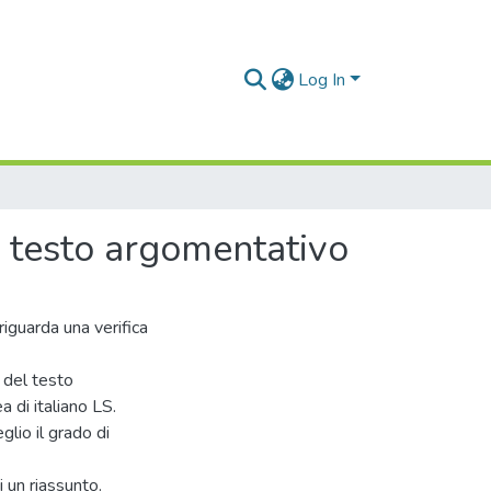
Log In
l testo argomentativo
iguarda una verifica
 del testo
 di italiano LS.
glio il grado di
 un riassunto.