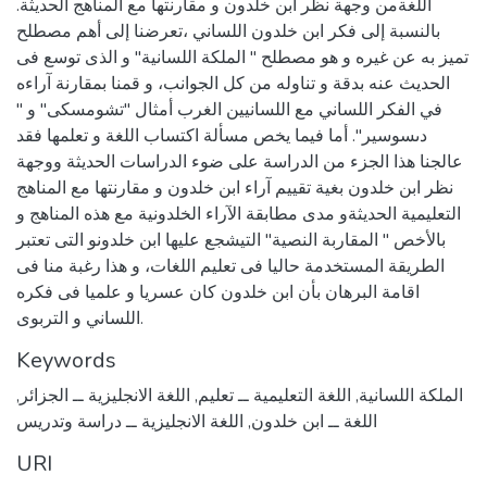
اللغةمن وجهة نظر ابن خلدون و مقارنتها مع المناهج الحديثة.
بالنسبة إلى فكر ابن خلدون اللساني ،تعرضنا إلى أهم مصطلح
تميز به عن غيره و هو مصطلح " الملكة اللسانية" و الذى توسع فى
الحديث عنه بدقة و تناوله من كل الجوانب، و قمنا بمقارنة آراءه
في الفكر اللساني مع اللسانيين الغرب أمثال "تشومسكى" و "
دىسوسير". أما فيما يخص مسألة اكتساب اللغة و تعلمها فقد
عالجنا هذا الجزء من الدراسة على ضوء الدراسات الحديثة ووجهة
نظر ابن خلدون بغية تقييم آراء ابن خلدون و مقارنتها مع المناهج
التعليمية الحديثةو مدى مطابقة الآراء الخلدونية مع هذه المناهج و
بالأخص " المقاربة النصية" التيشجع عليها ابن خلدونو التى تعتبر
الطريقة المستخدمة حاليا فى تعليم اللغات، و هذا رغبة منا فى
اقامة البرهان بأن ابن خلدون كان عسريا و علميا فى فكره
اللساني و التربوى.
Keywords
الملكة اللسانية
,
اللغة التعليمية ــ تعليم
,
اللغة الانجليزية ــ الجزائر
,
اللغة ــ ابن خلدون
,
اللغة الانجليزية ــ دراسة وتدريس
URI