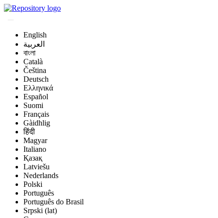
English
العربية
বাংলা
Català
Čeština
Deutsch
Ελληνικά
Español
Suomi
Français
Gàidhlig
हिंदी
Magyar
Italiano
Қазақ
Latviešu
Nederlands
Polski
Português
Português do Brasil
Srpski (lat)